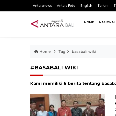
Antaranews
Antara Foto
English
Terkini
T
HOME
NASIONAL
Home
Tag
basabali wiki
#BASABALI WIKI
Kami memiliki 6 berita tentang basaba