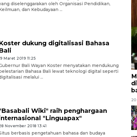
yang diselenggarakan oleh Organisasi Pendidikan,
Keilmuan, dan Kebudayaan ...
Koster dukung digitalisasi Bahasa
Bali
19 Maret 2019 11:25
Gubernur Bali Wayan Koster menyatakan mendukung
pelestarian Bahasa Bali lewat teknologi digital seperti
M
digitalisasi melalui ...
d
b
20 
"Basabali Wiki" raih penghargaan
internasional "Linguapax"
28 November 2018 13:41
Situs berbasis pengetahuan bahasa dan budaya