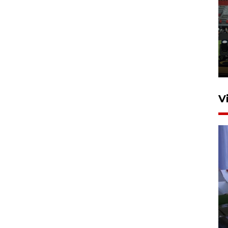
Tiga matra TNI unjuk
kemampuan tempur Perisai
Trisila Nusantara dalam
latihan di Kepri
5 Agustus 2026 16:28
V
Polisi tetapkan lima tersangka
pengeroyokan maling ayam di
Tabanan