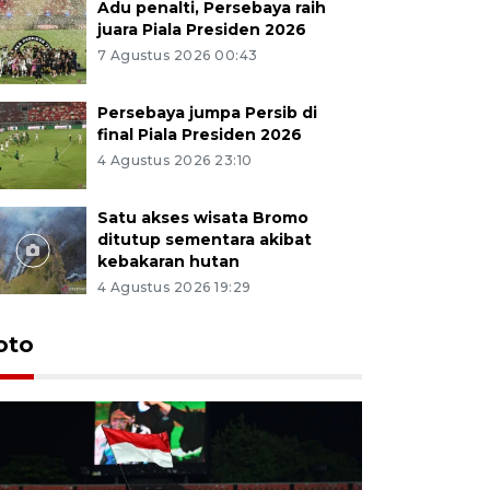
Adu penalti, Persebaya raih
juara Piala Presiden 2026
7 Agustus 2026 00:43
Persebaya jumpa Persib di
final Piala Presiden 2026
4 Agustus 2026 23:10
Satu akses wisata Bromo
ditutup sementara akibat
kebakaran hutan
4 Agustus 2026 19:29
Persebaya
oto
Presiden
pinalti l
7 Agustus 202