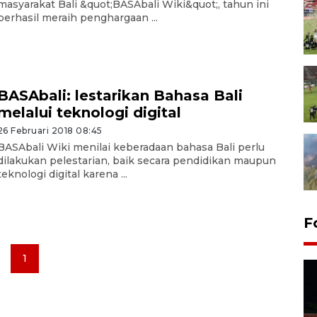
masyarakat Bali &quot;BASAbali Wiki&quot;, tahun ini
berhasil meraih penghargaan ...
BASAbali: lestarikan Bahasa Bali
melalui teknologi digital
26 Februari 2018 08:45
BASAbali Wiki menilai keberadaan bahasa Bali perlu
dilakukan pelestarian, baik secara pendidikan maupun
teknologi digital karena ...
F
1