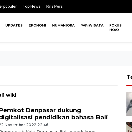
erpopuler
Top News
Rilis Pers
UPDATES
EKONOMI
HUMANIORA
PARIWISATA
FOKUS
HOAX
T
li wiki
Pemkot Denpasar dukung
digitalisasi pendidikan bahasa Bali
22 November 2022 22:46
Pemerintah Kota Denpasar, Bali, mendukung