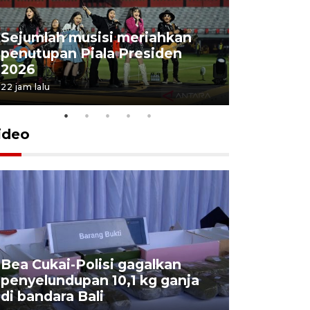
Sejumlah musisi meriahkan
penutupan Piala Presiden
2026
22 jam lalu
ideo
Bea Cukai-Polisi gagalkan
Pemerint
penyelundupan 10,1 kg ganja
pasar jen
di bandara Bali
internasi