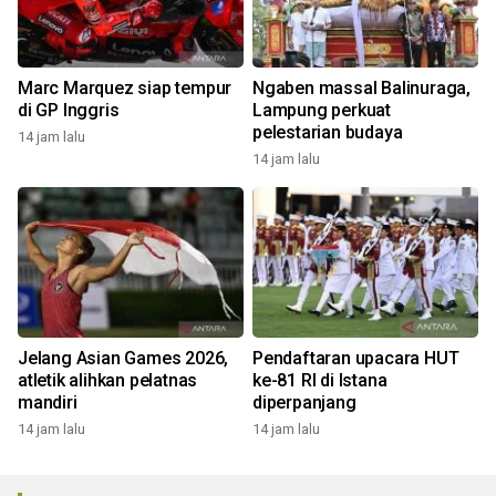
Marc Marquez siap tempur
Ngaben massal Balinuraga,
di GP Inggris
Lampung perkuat
pelestarian budaya
14 jam lalu
14 jam lalu
Jelang Asian Games 2026,
Pendaftaran upacara HUT
atletik alihkan pelatnas
ke-81 RI di Istana
mandiri
diperpanjang
14 jam lalu
14 jam lalu