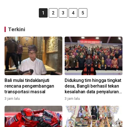
1
2
3
4
5
Terkini
Bali mulai tindaklanjuti
Didukung tim hingga tingkat
rencana pengembangan
desa, Bangli berhasil tekan
transportasi massal
kesalahan data penyaluran
bansos
3 jam lalu
3 jam lalu