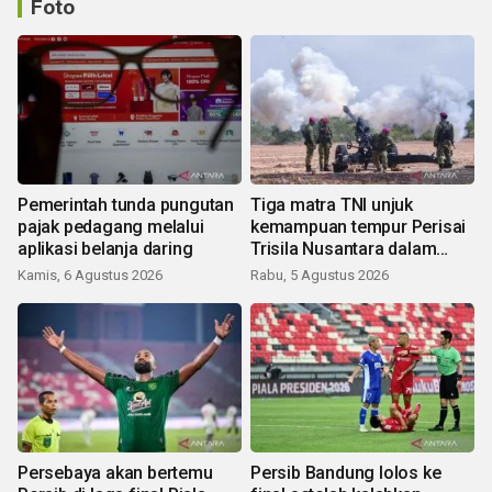
Foto
Pemerintah tunda pungutan
Tiga matra TNI unjuk
pajak pedagang melalui
kemampuan tempur Perisai
aplikasi belanja daring
Trisila Nusantara dalam
latihan di Kepri
Kamis, 6 Agustus 2026
Rabu, 5 Agustus 2026
Persebaya akan bertemu
Persib Bandung lolos ke