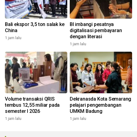
Bali ekspor 3,5 ton salak ke
BI imbangi pesatnya
China
digitalisasi pembayaran
dengan literasi
1 jam lalu
1 jam lalu
Volume transaksi QRIS
Dekranasda Kota Semarang
tembus 12,55 miliar pada
pelajari pengembangan
semester I 2026
UMKM Badung
1 jam lalu
1 jam lalu