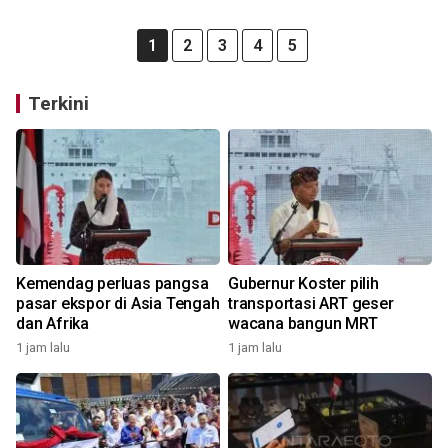
1
2
3
4
5
Terkini
Kemendag perluas pangsa
Gubernur Koster pilih
pasar ekspor di Asia Tengah
transportasi ART geser
dan Afrika
wacana bangun MRT
1 jam lalu
1 jam lalu