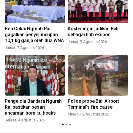
Bea Cukai Ngurah Rai
Koster ingin jadikan Bali
gagalkan penyelundupan
sebagai hub ekspor
10,1 kg ganja oleh dua WNA
Jumat, 7 Agustus 2026
Jumat, 7 Agustus 2026
Pengelola Bandara Ngurah
Police probe Bali Airport
Rai pastikan pesan
Terminal's fire cause
ancaman bom itu hoaks
Minggu, 2 Agustus 2026
Selasa, 4 Agustus 2026
J