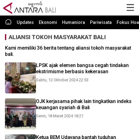
Updates
Ekonomi
Humaniora
Pariwisata
Fokus Hoa
ALIANSI TOKOH MASYARAKAT BALI
Kami memiliki 36 berita tentang aliansi tokoh masyarakat
bali.
LPSK ajak elemen bangsa cegah tindakan
ekstrimisme berbasis kekerasan
Sabtu, 12 Oktober 2024 22:53
OJK kerjasama pihak lain tingkatkan indeks
keuangan syariah di Bali
Senin, 18 Maret 2024 18:21
Ketua BEM Udayana bantah tuduhan