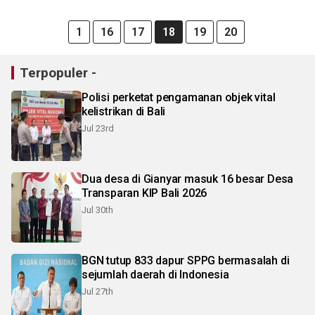
1
16
17
18
19
20
Terpopuler -
Polisi perketat pengamanan objek vital
kelistrikan di Bali
Jul 23rd
Dua desa di Gianyar masuk 16 besar Desa
Transparan KIP Bali 2026
Jul 30th
BGN tutup 833 dapur SPPG bermasalah di
sejumlah daerah di Indonesia
Jul 27th