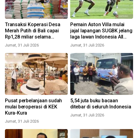
Transaksi Koperasi Desa
Pemain Aston Villa mulai
Merah Putih di Bali capai
jajal lapangan SUGBK jelang
Rp1,28 miliar selama
laga lawan Indonesia All
semester I 2026
Star
Jumat, 31 Juli 2026
Jumat, 31 Juli 2026
Pusat perbelanjaan sudah
5,54 juta buku bacaan
mulai beroperasi di KEK
ditebar di seluruh Indonesia
Kura-Kura
Jumat, 31 Juli 2026
Jumat, 31 Juli 2026