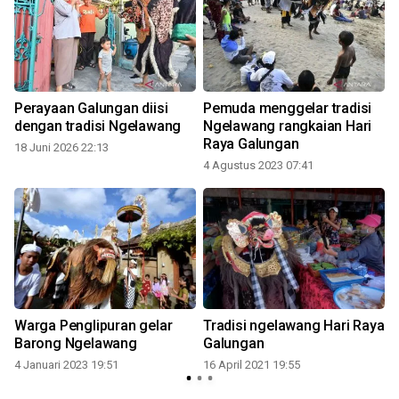
Perayaan Galungan diisi
Pemuda menggelar tradisi
dengan tradisi Ngelawang
Ngelawang rangkaian Hari
Raya Galungan
18 Juni 2026 22:13
2
4 Agustus 2023 07:41
Warga Penglipuran gelar
Tradisi ngelawang Hari Raya
Barong Ngelawang
Galungan
4 Januari 2023 19:51
16 April 2021 19:55