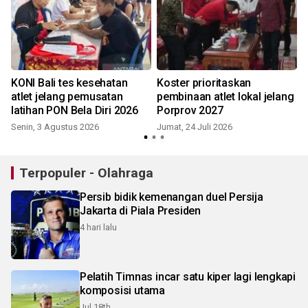
KONI Bali tes kesehatan
Koster prioritaskan
atlet jelang pemusatan
pembinaan atlet lokal jelang
latihan PON Bela Diri 2026
Porprov 2027
Senin, 3 Agustus 2026
Jumat, 24 Juli 2026
R
Terpopuler - Olahraga
Persib bidik kemenangan duel Persija
Jakarta di Piala Presiden
4 hari lalu
Pelatih Timnas incar satu kiper lagi lengkapi
komposisi utama
Jul 18th