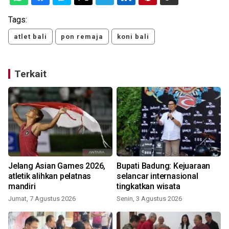
Tags:
atlet bali
pon remaja
koni bali
Terkait
Jelang Asian Games 2026,
Bupati Badung: Kejuaraan
atletik alihkan pelatnas
selancar internasional
mandiri
tingkatkan wisata
Jumat, 7 Agustus 2026
Senin, 3 Agustus 2026
J