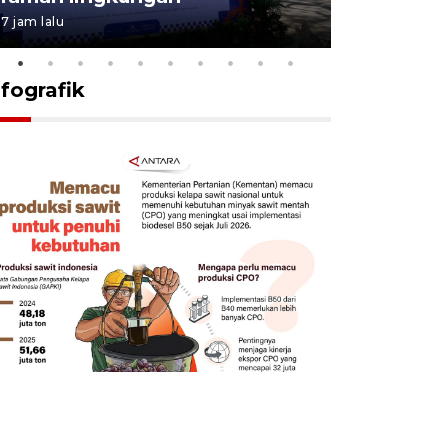
7 jam lalu
7 Agustus 202
nfografik