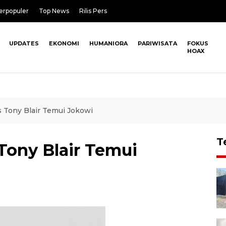
erpopuler
Top News
Rilis Pers
UPDATES
EKONOMI
HUMANIORA
PARIWISATA
FOKUS
HOAX
 Tony Blair Temui Jokowi
T
Tony Blair Temui