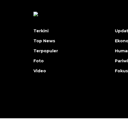
Terkini
Upda
Top News
Ekon
Terpopuler
Human
Foto
Pariw
Video
Fokus