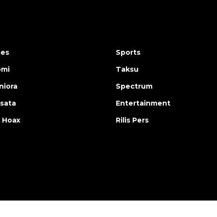
tes
Sports
omi
Taksu
iora
Spectrum
isata
Entertainment
 Hoax
Rilis Pers