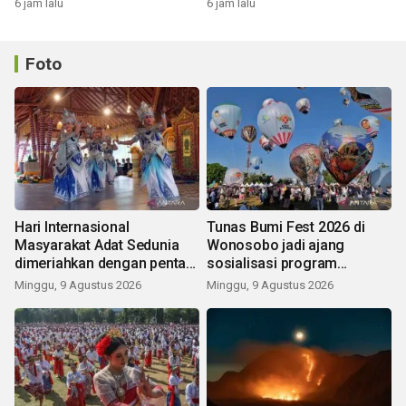
6 jam lalu
6 jam lalu
Foto
Hari Internasional
Tunas Bumi Fest 2026 di
Masyarakat Adat Sedunia
Wonosobo jadi ajang
dimeriahkan dengan pentas
sosialisasi program
seni budaya Bali
pemerintah lewat balon
Minggu, 9 Agustus 2026
Minggu, 9 Agustus 2026
udara