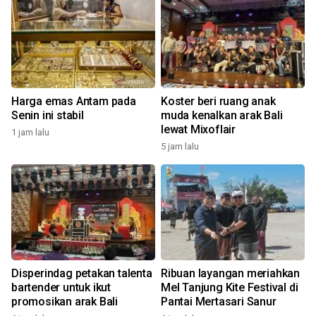
Harga emas Antam pada
Koster beri ruang anak
Senin ini stabil
muda kenalkan arak Bali
lewat Mixoflair
1 jam lalu
5 jam lalu
Disperindag petakan talenta
Ribuan layangan meriahkan
bartender untuk ikut
Mel Tanjung Kite Festival di
promosikan arak Bali
Pantai Mertasari Sanur