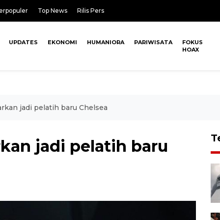
erpopuler
Top News
Rilis Pers
UPDATES
EKONOMI
HUMANIORA
PARIWISATA
FOKUS
HOAX
rkan jadi pelatih baru Chelsea
T
kan jadi pelatih baru