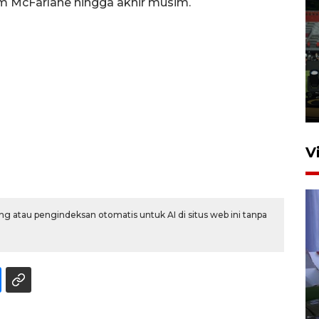
um McFarlane hingga akhir musim.
Tiga matra TNI unjuk
kemampuan tempur Perisai
Trisila Nusantara dalam
latihan di Kepri
5 Agustus 2026 16:28
V
g atau pengindeksan otomatis untuk AI di situs web ini tanpa
Polisi tetapkan lima tersangka
pengeroyokan maling ayam di
Tabanan