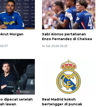
ekrut Morgan
Xabi Alonso pertahanan
Enzo Fernandez di Chelsea
 05:57
14 Juli 2026 06:25
Awas penipuan berbasis AI
2026-08-07 13:45:00
so dipecat setelah
Real Madrid kokoh
lah lawan
bertengger di puncak