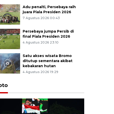
Adu penalti, Persebaya raih
juara Piala Presiden 2026
7 Agustus 2026 00:43
Persebaya jumpa Persib di
final Piala Presiden 2026
4 Agustus 2026 23:10
Satu akses wisata Bromo
ditutup sementara akibat
kebakaran hutan
4 Agustus 2026 19:29
Persebaya
oto
Presiden
pinalti l
7 Agustus 202