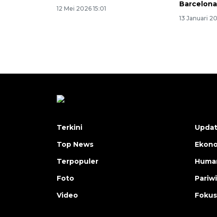
Barcelon
12 Mei 2026 15:01
13 Januari 2
Terkini
Upda
Top News
Ekon
Terpopuler
Human
Foto
Pariw
Video
Fokus