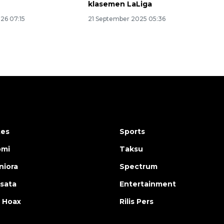
a
klasemen LaLiga
026 07:15
21 September 2025 05:36
tes
Sports
omi
Taksu
iora
Spectrum
isata
Entertainment
 Hoax
Rilis Pers