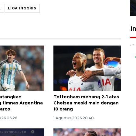
27 Juli 2026 22:32
A
LIGA INGGRIS
I
datangkan
Tottenham menang 2-1 atas
 timnas Argentina
Chelsea meski main dengan
Barco
10 orang
026 06:26
1 Agustus 2026 20:40