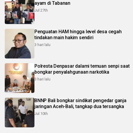
ayam di Tabanan
Jul 27th
Penguatan HAM hingga level desa cegah
tindakan main hakim sendiri
3 hari lalu
Polresta Denpasar dalami temuan senpi saat
bongkar penyalahgunaan narkotika
3 hari lalu
BNNP Bali bongkar sindikat pengedar ganja
jaringan Aceh-Bali, tangkap dua tersangka
Jul 10th