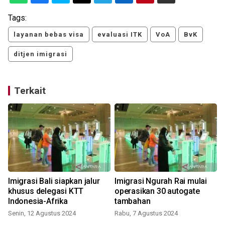
Tags:
layanan bebas visa
evaluasi ITK
VoA
BvK
ditjen imigrasi
Terkait
Imigrasi Bali siapkan jalur
Imigrasi Ngurah Rai mulai
khusus delegasi KTT
operasikan 30 autogate
Indonesia-Afrika
tambahan
Senin, 12 Agustus 2024
Rabu, 7 Agustus 2024
S