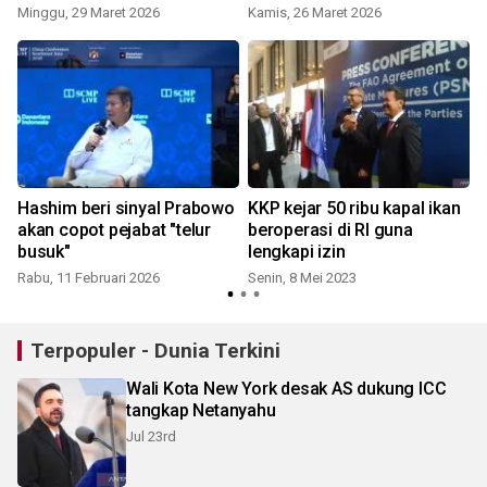
Minggu, 29 Maret 2026
Kamis, 26 Maret 2026
Hashim beri sinyal Prabowo
KKP kejar 50 ribu kapal ikan
akan copot pejabat "telur
beroperasi di RI guna
busuk"
lengkapi izin
J
Rabu, 11 Februari 2026
Senin, 8 Mei 2023
Terpopuler - Dunia Terkini
Wali Kota New York desak AS dukung ICC
tangkap Netanyahu
Jul 23rd