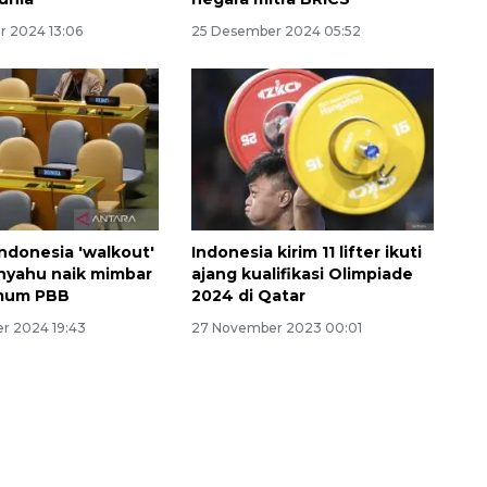
 2024 13:06
25 Desember 2024 05:52
Indonesia 'walkout'
Indonesia kirim 11 lifter ikuti
nyahu naik mimbar
ajang kualifikasi Olimpiade
132 ribu keluarga graduasi dari
mum PBB
2024 di Qatar
kemiskinan
r 2024 19:43
27 November 2023 00:01
2026-08-07 06:45:00