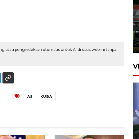
Tiga matra TNI unjuk
kemampuan tempur Perisai
Trisila Nusantara dalam
latihan di Kepri
5 Agustus 2026 16:28
g atau pengindeksan otomatis untuk AI di situs web ini tanpa
V
AS
KUBA
Polisi tetapkan lima tersangka
pengeroyokan maling ayam di
Tabanan