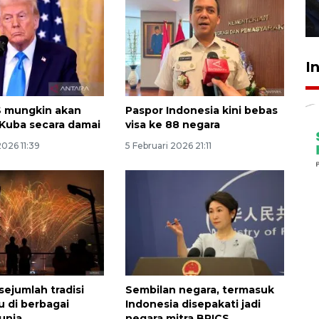
27 Juli 2026 22:32
I
S mungkin akan
Paspor Indonesia kini bebas
h Kuba secara damai
visa ke 88 negara
2026 11:39
5 Februari 2026 21:11
 sejumlah tradisi
Sembilan negara, termasuk
u di berbagai
Indonesia disepakati jadi
unia
negara mitra BRICS