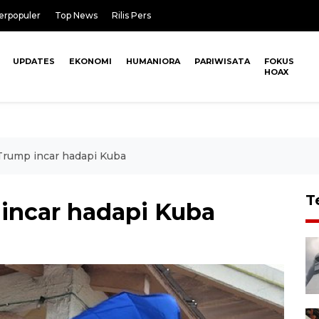
erpopuler
Top News
Rilis Pers
UPDATES
EKONOMI
HUMANIORA
PARIWISATA
FOKUS
HOAX
 Trump incar hadapi Kuba
T
 incar hadapi Kuba