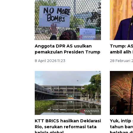
Anggota DPR AS usulkan
Trump: A
pemakzulan Presiden Trump
ambil ali
8 April 2026 11:23
28 Februari 
KTT BRICS hasilkan Deklarasi
Yuk, intip
Rio, serukan reformasi tata
tahun bar
kelola global
belahan d