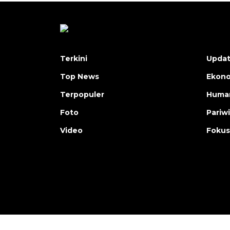
Terkini
Upda
Top News
Ekon
Terpopuler
Human
Foto
Pariw
Video
Fokus