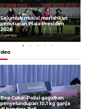
Sejumlah musisi meriahkan
penutupan Piala Presiden
2026
21 jam lalu
ideo
Bea Cukai-Polisi gagalkan
Pemerint
penyelundupan 10,1 kg ganja
pasar jen
di bandara Bali
internasi