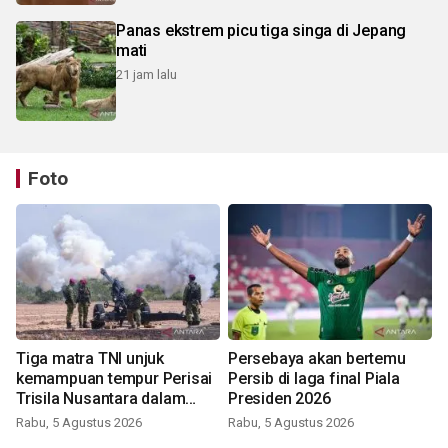
Panas ekstrem picu tiga singa di Jepang
mati
21 jam lalu
Foto
Tiga matra TNI unjuk
Persebaya akan bertemu
kemampuan tempur Perisai
Persib di laga final Piala
Trisila Nusantara dalam
Presiden 2026
latihan di Kepri
Rabu, 5 Agustus 2026
Rabu, 5 Agustus 2026