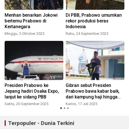
Menhan benarkan Jokowi
Di PBB, Prabowo umumkan
bertemu Prabowo di
rekor produksi beras
Kertanegara
Indonesia
Minggu, 5 Oktober 2025
Rabu, 24 September 2025
S
Presiden Prabowo ke
Gibran sebut Presiden
Jepang hadiri Osaka Expo,
Prabowo bawa kabar baik,
lanjut ke sidang PBB
dari kampung haji hingga
tarif impor
Sabtu, 20 September 2025
Kamis, 17 Juli 2025
S
Terpopuler - Dunia Terkini