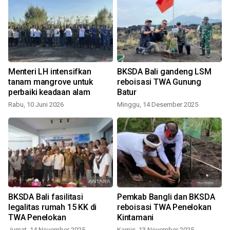
Menteri LH intensifkan
BKSDA Bali gandeng LSM
n
tanam mangrove untuk
reboisasi TWA Gunung
perbaiki keadaan alam
Batur
Rabu, 10 Juni 2026
Minggu, 14 Desember 2025
BKSDA Bali fasilitasi
Pemkab Bangli dan BKSDA
legalitas rumah 15 KK di
reboisasi TWA Penelokan
TWA Penelokan
Kintamani
Jumat, 14 November 2025
Kamis, 13 November 2025