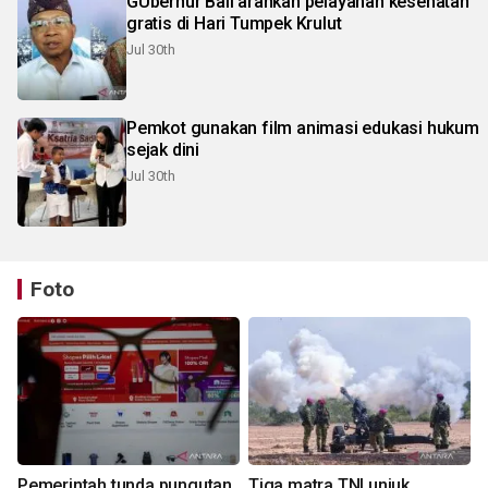
GUbernur Bali arahkan pelayanan kesehatan
gratis di Hari Tumpek Krulut
Jul 30th
Pemkot gunakan film animasi edukasi hukum
sejak dini
Jul 30th
Foto
Pemerintah tunda pungutan
Tiga matra TNI unjuk