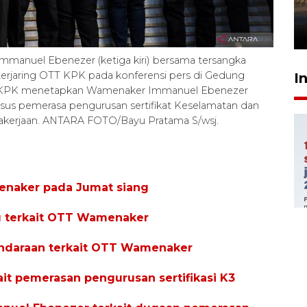
mangrove
26 Juli 2026 21:18
mmanuel Ebenezer (ketiga kiri) bersama tersangka
i terjaring OTT KPK pada konferensi pers di Gedung
I
5). KPK menetapkan Wamenaker Immanuel Ebenezer
asus pemerasa pengurusan sertifikat Keselamatan dan
gakerjaan. ANTARA FOTO/Bayu Pratama S/wsj.
naker pada Jumat siang
g terkait OTT Wamenaker
kendaraan terkait OTT Wamenaker
t pemerasan pengurusan sertifikasi K3