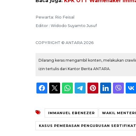
Baca juga:
KPK OTT Wamenaker Imman
Pewarta: Rio Feisal
Editor : Widodo Suyamto Jusuf
COPYRIGHT © ANTARA 2026
Dilarang keras mengambil konten, melakukan crawlin
izin tertulis dari Kantor Berita ANTARA.
IMMANUEL EBENEZER
WAKIL MENTER
KASUS PEMERASAN PENGURUSAN SERTIFIKAT