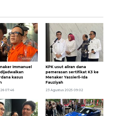
naker Immanuel
KPK usut aliran dana
dijadwalkan
pemerasan sertifikat K3 ke
rdana kasus
Menaker Yassierli-Ida
n
Fauziyah
026 07:46
23 Agustus 2025 09:02