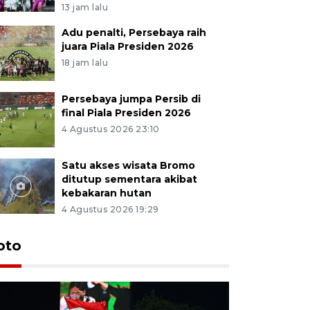
13 jam lalu
Adu penalti, Persebaya raih
juara Piala Presiden 2026
18 jam lalu
Persebaya jumpa Persib di
final Piala Presiden 2026
4 Agustus 2026 23:10
Satu akses wisata Bromo
ditutup sementara akibat
kebakaran hutan
4 Agustus 2026 19:29
Persebaya
oto
Presiden
pinalti l
13 jam lalu