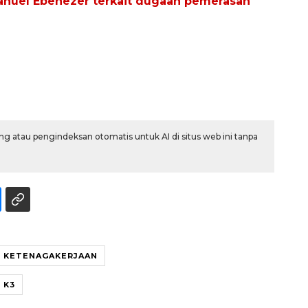
uel Ebenezer terkait dugaan pemerasan
g atau pengindeksan otomatis untuk AI di situs web ini tanpa
Ekonomi triwulan II-2026
tumbuh 5,29 persen
2026-08-06 18:45:00
I KETENAGAKERJAAN
 K3