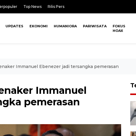
erpopuler
Top News
Rilis Pers
UPDATES
EKONOMI
HUMANIORA
PARIWISATA
FOKUS
HOAX
naker Immanuel Ebenezer jadi tersangka pemerasan
T
enaker Immanuel
angka pemerasan