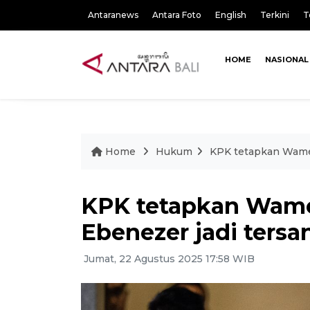
Antaranews
Antara Foto
English
Terkini
T
HOME
NASIONAL
Home
Hukum
KPK tetapkan Wame
KPK tetapkan Wam
Ebenezer jadi ters
Jumat, 22 Agustus 2025 17:58 WIB