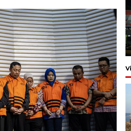
Tiga matra TNI unjuk
kemampuan tempur Perisai
Trisila Nusantara dalam
latihan di Kepri
5 Agustus 2026 16:28
V
Kemen LH, KKP, dan Gubernur
Bali tanam ribuan bibit