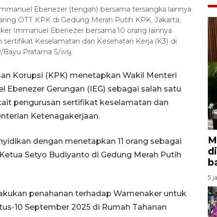
Immanuel Ebenezer (tengah) bersama tersangka lainnya
rjaring OTT KPK di Gedung Merah Putih KPK, Jakarta,
er Immanuel Ebenezer bersama 10 orang lainnya
sertifikat Keselamatan dan Kesehatan Kerja (K3) di
Bayu Pratama S/wsj.
an Korupsi (KPK) menetapkan Wakil Menteri
Ebenezer Gerungan (IEG) sebagai salah satu
it pengurusan sertifikat keselamatan dan
enterian Ketenagakerjaan.
M
enyidikan dengan menetapkan 11 orang sebagai
d
ar Ketua Setyo Budiyanto di Gedung Merah Putih
b
5 j
lakukan penahanan terhadap Wamenaker untuk
ustus-10 September 2025 di Rumah Tahanan