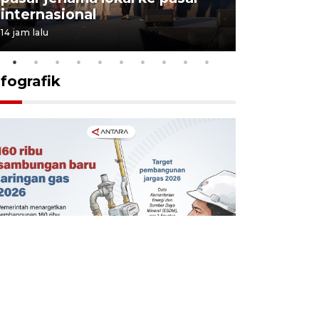
internasional
pasir ke 
14 jam lalu
22 jam lalu
nfografik