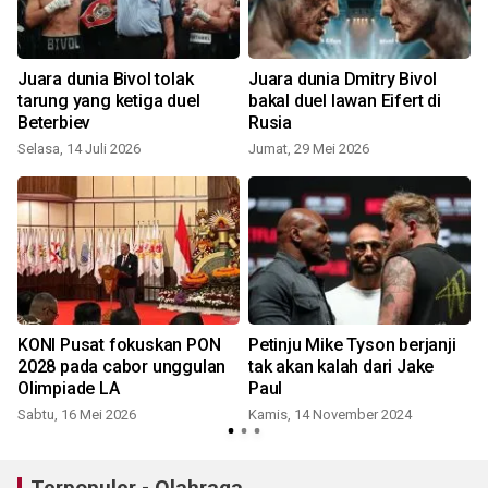
Juara dunia Bivol tolak
Juara dunia Dmitry Bivol
tarung yang ketiga duel
bakal duel lawan Eifert di
Beterbiev
Rusia
Selasa, 14 Juli 2026
Jumat, 29 Mei 2026
S
KONI Pusat fokuskan PON
Petinju Mike Tyson berjanji
2028 pada cabor unggulan
tak akan kalah dari Jake
Olimpiade LA
Paul
Sabtu, 16 Mei 2026
Kamis, 14 November 2024
Terpopuler - Olahraga