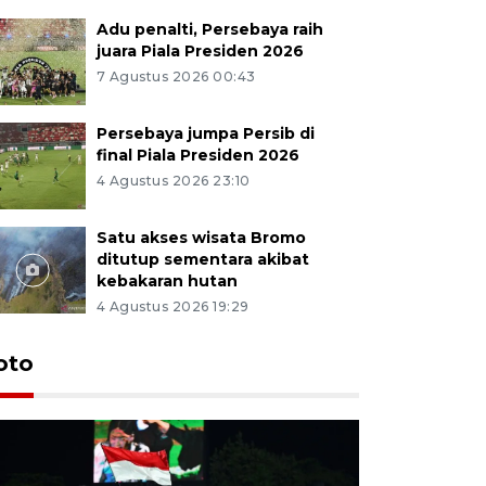
Adu penalti, Persebaya raih
juara Piala Presiden 2026
7 Agustus 2026 00:43
Persebaya jumpa Persib di
final Piala Presiden 2026
4 Agustus 2026 23:10
Satu akses wisata Bromo
ditutup sementara akibat
kebakaran hutan
4 Agustus 2026 19:29
Persebaya
oto
Presiden
pinalti l
7 Agustus 202