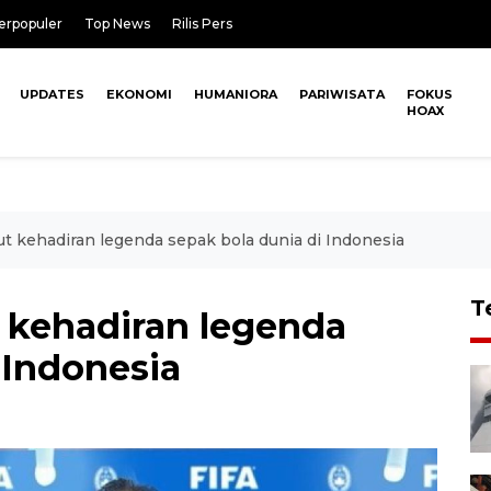
erpopuler
Top News
Rilis Pers
UPDATES
EKONOMI
HUMANIORA
PARIWISATA
FOKUS
HOAX
 kehadiran legenda sepak bola dunia di Indonesia
T
 kehadiran legenda
 Indonesia