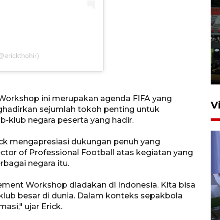
Tiga matra TNI unjuk
kemampuan tempur Perisai
Trisila Nusantara dalam
@erickthohir)
latihan di Kepri
5 Agustus 2026 16:28
 Workshop ini merupakan agenda FIFA yang
V
hadirkan sejumlah tokoh penting untuk
-klub negara peserta yang hadir.
Erick mengapresiasi dukungan penuh yang
rector of Professional Football atas kegiatan yang
erbagai negara itu.
ment Workshop diadakan di Indonesia. Kita bisa
klub besar di dunia. Dalam konteks sepakbola
Polisi tetapkan lima tersangka
si," ujar Erick.
pengeroyokan maling ayam di
Tabanan