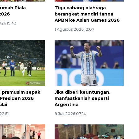
rumah Piala
Tiga cabang olahraga
2026
berangkat mandiri tanpa
APBN ke Asian Games 2026
026 19:43
1 Agustus 2026 12:07
 pramusim sepak
Jika diberi keuntungan,
a Presiden 2026
manfaatkanlah seperti
ulai
Argentina
22:51
8 Juli 2026 07:14