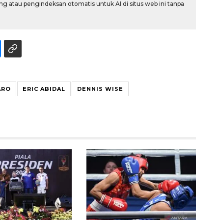
g atau pengindeksan otomatis untuk AI di situs web ini tanpa
ARO
ERIC ABIDAL
DENNIS WISE
Awas penipuan berbasis AI
2026-08-07 13:45:00