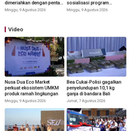
dimeriahkan dengan pentas
sosialisasi program
seni budaya Bali
pemerintah lewat balon
Minggu, 9 Agustus 2026
Minggu, 9 Agustus 2026
udara
Video
Nusa Dua Eco Market
Bea Cukai-Polisi gagalkan
perkuat ekosistem UMKM
penyelundupan 10,1 kg
produk ramah lingkungan
ganja di bandara Bali
Minggu, 9 Agustus 2026
Jumat, 7 Agustus 2026