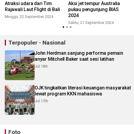
Atraksi udara dari Tim
Aksi jet tempur Australia
r
Rajawali Laut Flight di Bali
pukau pengunjung BIAS
2024
Minggu, 22 September 2024
Sabtu, 21 September 2024
Terpopuler - Nasional
John Herdman sanjung performa pemain
anyar Mitchell Baker saat sesi latihan
Jul 18th
OJK tingkatkan literasi keuangan masyarakat
lewat program KKN mahasiswa
Jul 17th
Foto