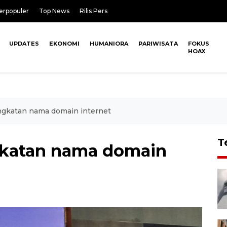
erpopuler
Top News
Rilis Pers
UPDATES
EKONOMI
HUMANIORA
PARIWISATA
FOKUS
HOAX
ngkatan nama domain internet
T
gkatan nama domain