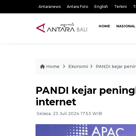
Antaranews
Antara Foto
English
Terkini
T
HOME
NASIONAL
Home
Ekonomi
PANDI kejar peni
PANDI kejar penin
internet
Selasa, 23 Juli 2024 17:53 WIB