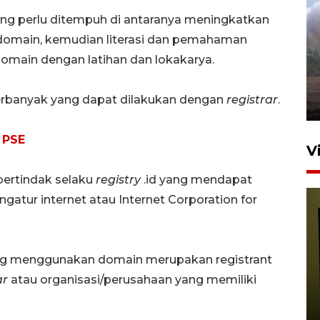
ng perlu ditempuh di antaranya meningkatkan
Sebanyak 62 penumpang
 domain, kemudian literasi dan pemahaman
selamat dari kebakaran KM
omain dengan latihan dan lokakarya.
Mutiara Sentosa II
dikembalikan ke Surabaya
diperbanyak yang dapat dilakukan dengan
registrar
.
4 Agustus 2026 19:23
 PSE
V
bertindak selaku
registry
.id yang mendapat
gatur internet atau Internet Corporation for
ang menggunakan domain merupakan registrant
ar
atau organisasi/perusahaan yang memiliki
Persiapan Skuad Garuda
jelang laga lawan Kamboja
pada Piala AFF