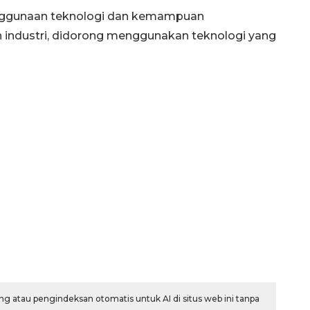
enggunaan teknologi dan kemampuan
n industri, didorong menggunakan teknologi yang
Waspadai penyakit saat
musim kemarau
2026-08-05 12:00:00
g atau pengindeksan otomatis untuk AI di situs web ini tanpa