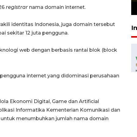
 26
registrar
nama domain internet.
23 Juli 2026 19:12
kili identitas Indonesia, juga domain tersebut
I
 sekitar 12 juta pengguna.
knologi web dengan berbasis rantai blok (block
 pengguna internet yang didominasi perusahaan
la Ekonomi Digital, Game dan Artificial
 Aplikasi Informatika Kementerian Komunikasi dan
an untuk menumbuhkan jumlah nama domain