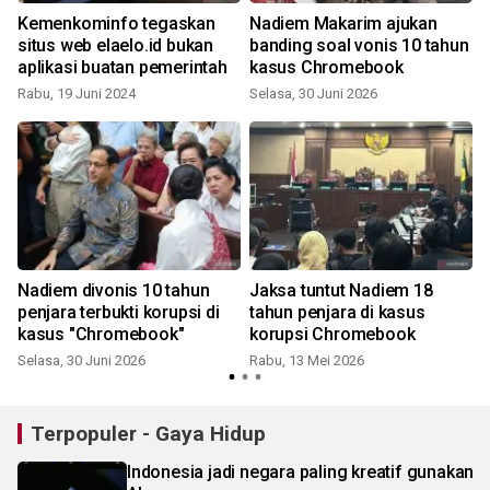
Kemenkominfo tegaskan
Nadiem Makarim ajukan
situs web elaelo.id bukan
banding soal vonis 10 tahun
aplikasi buatan pemerintah
kasus Chromebook
Rabu, 19 Juni 2024
Selasa, 30 Juni 2026
S
Nadiem divonis 10 tahun
Jaksa tuntut Nadiem 18
penjara terbukti korupsi di
tahun penjara di kasus
kasus "Chromebook"
korupsi Chromebook
Selasa, 30 Juni 2026
Rabu, 13 Mei 2026
Terpopuler - Gaya Hidup
Indonesia jadi negara paling kreatif gunakan