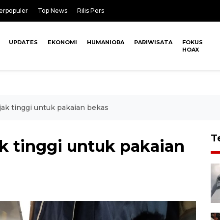
erpopuler
Top News
Rilis Pers
UPDATES
EKONOMI
HUMANIORA
PARIWISATA
FOKUS
HOAX
ak tinggi untuk pakaian bekas
T
k tinggi untuk pakaian