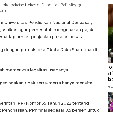
toko pakaian bekas di Denpasar, Bali, Minggu
una.
Universitas Pendidikan Nasional Denpasar,
ngusulkan agar pemerintah mengenakan pajak
terhadap omzet penjualan pakaian bekas.
ing dengan produk lokal,” kata Raka Suardana, di
M
tah memeriksa legalitas usahanya.
d
b
n penindakan tidak serta-merta hanya menyita
7 A
erintah (PP) Nomor 55 Tahun 2022 tentang
Penghasilan, PPh final sebesar 0,5 persen untuk