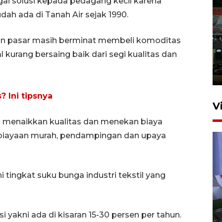
agai solusi kepada pedagang kecil karena
dah ada di Tanah Air sejak 1990.
Tiga matra TNI unjuk
kemampuan tempur Perisai
un pasar masih berminat membeli komoditas
Trisila Nusantara dalam
l kurang bersaing baik dari segi kualitas dan
latihan di Kepri
5 Agustus 2026 16:28
? Ini tipsnya
V
tu menaikkan kualitas dan menekan biaya
mbiayaan murah, pendampingan dan upaya
i tingkat suku bunga industri tekstil yang
Polisi tetapkan lima tersangka
pengeroyokan maling ayam di
yakni ada di kisaran 15-30 persen per tahun.
Tabanan