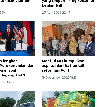
g tombak ekonomi
yang simpan 1,4 kg kokain di
Legian Bali
15:54
23 April 2026 22:47
an lengkap
Mahfud MD kumpulkan
Perekonomian dari
aspirasi dari Bali terkait
yaan soal
reformasi Polri
n dagang RI-AS
19 Desember 2025 18:12
2026 13:08