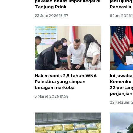
pakaian bekas impor ilegal di
jadi ujun
Tanjung Priok
Pancasila
23 Juni 2026 19:37
6 Juni 2026 
Hakim vonis 2,5 tahun WNA
Ini jawab
Palestina yang simpan
Kemenko 
beragam narkoba
22 pertan
perjanjia
5 Maret 2026 19:58
22 Februari 