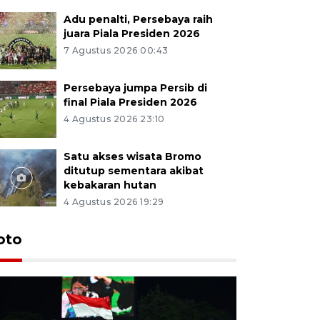
Adu penalti, Persebaya raih
juara Piala Presiden 2026
7 Agustus 2026 00:43
Persebaya jumpa Persib di
final Piala Presiden 2026
4 Agustus 2026 23:10
Satu akses wisata Bromo
ditutup sementara akibat
kebakaran hutan
4 Agustus 2026 19:29
Persebaya
oto
Presiden
pinalti l
7 Agustus 202