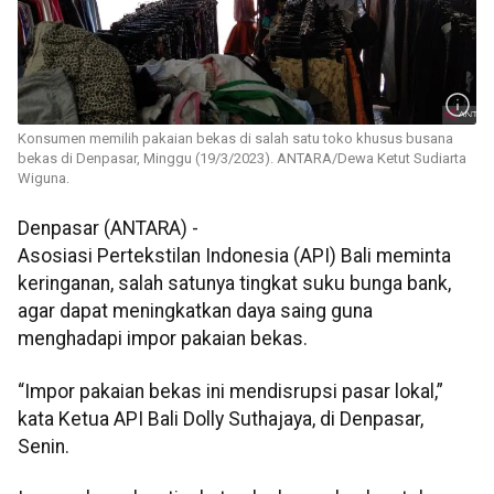
Konsumen memilih pakaian bekas di salah satu toko khusus busana
bekas di Denpasar, Minggu (19/3/2023). ANTARA/Dewa Ketut Sudiarta
Wiguna.
Denpasar (ANTARA) -
Asosiasi Pertekstilan Indonesia (API) Bali meminta
keringanan, salah satunya tingkat suku bunga bank,
agar dapat meningkatkan daya saing guna
menghadapi impor pakaian bekas.
“Impor pakaian bekas ini mendisrupsi pasar lokal,”
kata Ketua API Bali Dolly Suthajaya, di Denpasar,
Senin.