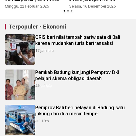
perjanjian dagang RI-AS
Minggu, 22 Februari 2026
Selasa, 16 Desember 2025
J
Terpopuler - Ekonomi
QRIS beri nilai tambah pariwisata di Bali
karena mudahkan turis bertransaksi
17 jam lalu
Pemkab Badung kunjungi Pemprov DKI
pelajari skema obligasi daerah
4 hari lalu
Pemprov Bali beri nelayan di Badung satu
jukung dan dua mesin tempel
Jul 18th