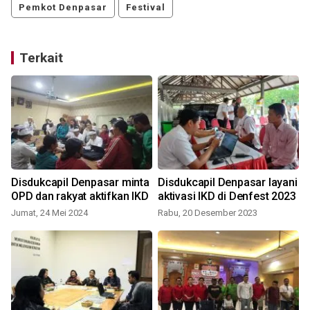
Pemkot Denpasar
Festival
Terkait
Disdukcapil Denpasar minta
Disdukcapil Denpasar layani
r
OPD dan rakyat aktifkan IKD
aktivasi IKD di Denfest 2023
Jumat, 24 Mei 2024
Rabu, 20 Desember 2023
K