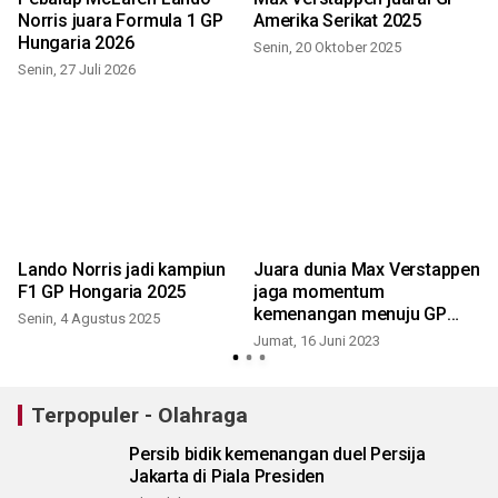
Norris juara Formula 1 GP
Amerika Serikat 2025
Hungaria 2026
Senin, 20 Oktober 2025
Senin, 27 Juli 2026
M
Lando Norris jadi kampiun
Juara dunia Max Verstappen
F1 GP Hongaria 2025
jaga momentum
kemenangan menuju GP
Senin, 4 Agustus 2025
Kanada
Jumat, 16 Juni 2023
S
Terpopuler - Olahraga
Persib bidik kemenangan duel Persija
Jakarta di Piala Presiden