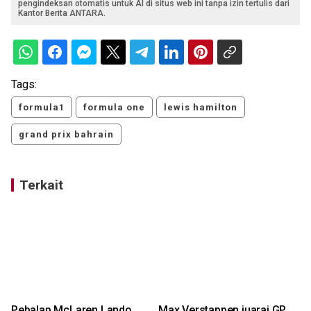
pengindeksan otomatis untuk AI di situs web ini tanpa izin tertulis dari
Kantor Berita ANTARA.
Tags:
formula1
formula one
lewis hamilton
grand prix bahrain
Terkait
Pebalap McLaren Lando
Max Verstappen juarai GP