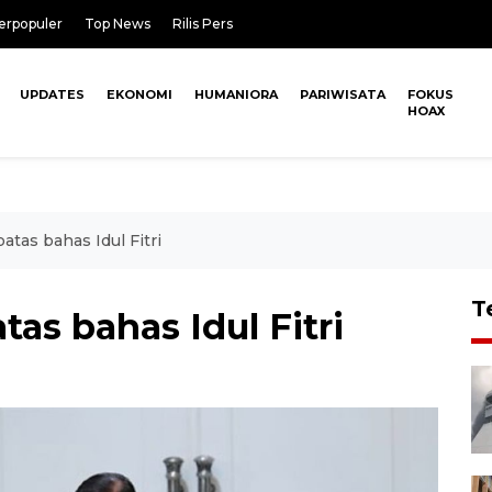
erpopuler
Top News
Rilis Pers
UPDATES
EKONOMI
HUMANIORA
PARIWISATA
FOKUS
HOAX
atas bahas Idul Fitri
T
tas bahas Idul Fitri