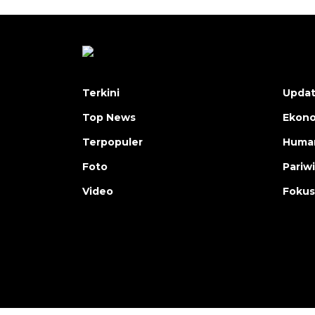
Terkini
Upda
Top News
Ekon
Terpopuler
Human
Foto
Pariw
Video
Fokus