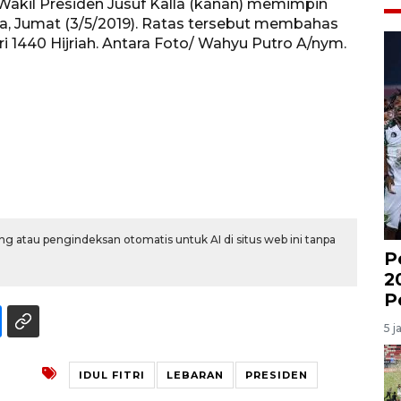
 Wakil Presiden Jusuf Kalla (kanan) memimpin
rta, Jumat (3/5/2019). Ratas tersebut membahas
i 1440 Hijriah. Antara Foto/ Wahyu Putro A/nym.
g atau pengindeksan otomatis untuk AI di situs web ini tanpa
P
2
P
5 j
IDUL FITRI
LEBARAN
PRESIDEN