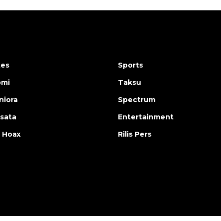
tes
Sports
omi
Taksu
iora
Spectrum
isata
Entertainment
 Hoax
Rilis Pers