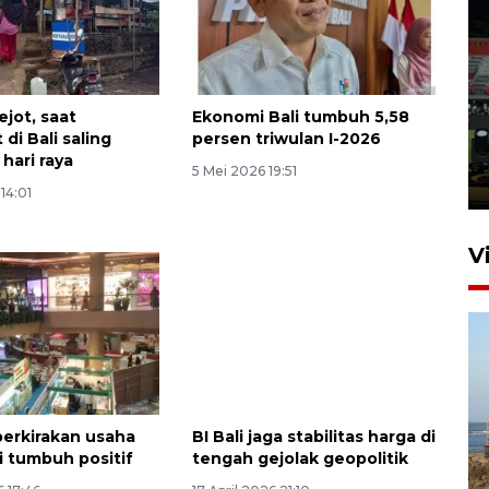
Tiga matra TNI unjuk
kemampuan tempur Perisai
ejot, saat
Ekonomi Bali tumbuh 5,58
Trisila Nusantara dalam
di Bali saling
persen triwulan I-2026
latihan di Kepri
 hari raya
5 Mei 2026 19:51
5 Agustus 2026 16:28
14:01
V
 perkirakan usaha
BI Bali jaga stabilitas harga di
Kemen LH, KKP, dan Gubernur
ali tumbuh positif
tengah gejolak geopolitik
Bali tanam ribuan bibit