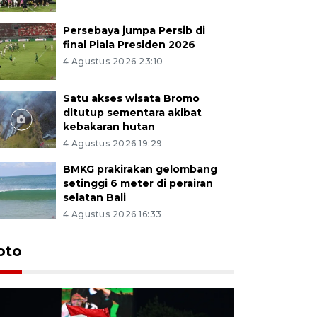
Persebaya jumpa Persib di
final Piala Presiden 2026
4 Agustus 2026 23:10
Satu akses wisata Bromo
ditutup sementara akibat
kebakaran hutan
4 Agustus 2026 19:29
BMKG prakirakan gelombang
setinggi 6 meter di perairan
selatan Bali
4 Agustus 2026 16:33
Persebaya
oto
Presiden
pinalti l
5 jam lalu