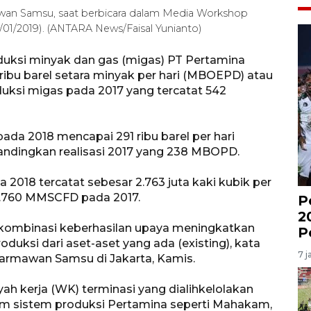
awan Samsu, saat berbicara dalam Media Workshop
7/01/2019). (ANTARA News/Faisal Yunianto)
roduksi minyak dan gas (migas) PT Pertamina
ribu barel setara minyak per hari (MBOEPD) atau
duksi migas pada 2017 yang tercatat 542
ada 2018 mencapai 291 ribu barel per hari
ndingkan realisasi 2017 yang 238 MBOPD.
2018 tercatat sebesar 2.763 juta kaki kubik per
 1.760 MMSCFD pada 2017.
P
2
ri kombinasi keberhasilan upaya meningkatkan
P
duksi dari aset-aset yang ada (existing), kata
7 j
harmawan Samsu di Jakarta, Kamis.
yah kerja (WK) terminasi yang dialihkelolakan
m sistem produksi Pertamina seperti Mahakam,