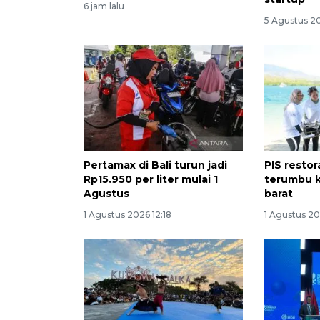
6 jam lalu
5 Agustus 20
Pertamax di Bali turun jadi
PIS restor
Rp15.950 per liter mulai 1
terumbu ka
Agustus
barat
1 Agustus 2026 12:18
1 Agustus 20