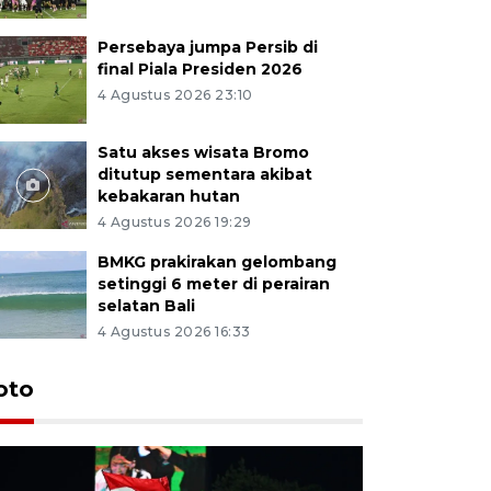
Persebaya jumpa Persib di
final Piala Presiden 2026
4 Agustus 2026 23:10
Satu akses wisata Bromo
ditutup sementara akibat
kebakaran hutan
4 Agustus 2026 19:29
BMKG prakirakan gelombang
setinggi 6 meter di perairan
selatan Bali
4 Agustus 2026 16:33
Persebaya
oto
Presiden
pinalti l
7 jam lalu