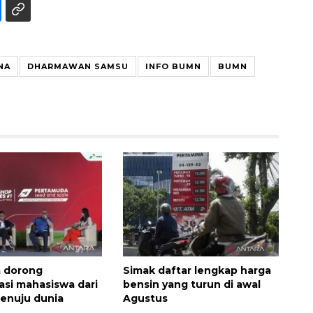
NA
DHARMAWAN SAMSU
INFO BUMN
BUMN
Vaksin HPV untuk siswa laki-
laki
2026-08-06 06:30:00
a dorong
Simak daftar lengkap harga
asi mahasiswa dari
bensin yang turun di awal
enuju dunia
Agustus