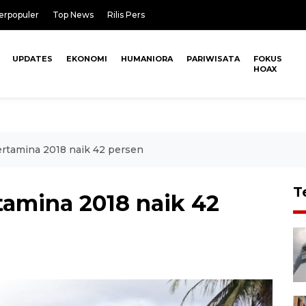
erpopuler
Top News
Rilis Pers
UPDATES
EKONOMI
HUMANIORA
PARIWISATA
FOKUS
HOAX
rtamina 2018 naik 42 persen
T
tamina 2018 naik 42