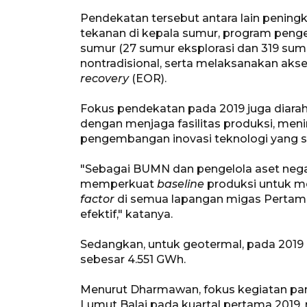
Pendekatan tersebut antara lain pening
tekanan di kepala sumur, program pengeb
sumur (27 sumur eksplorasi dan 319 sum
nontradisional, serta melaksanakan akse
recovery
(EOR).
Fokus pendekatan pada 2019 juga diara
dengan menjaga fasilitas produksi, menin
pengembangan inovasi teknologi yang s
"Sebagai BUMN dan pengelola aset nega
memperkuat
baseline
produksi untuk 
factor
di semua lapangan migas Pertam
efektif," katanya.
Sedangkan, untuk geotermal, pada 201
sebesar 4.551 GWh.
Menurut Dharmawan, fokus kegiatan pa
Lumut Balai pada kuartal pertama 2019, 