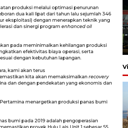
katan produksi melalui optimasi penurunan
oran dua kali lipat dari tahun lalu sejumlah 346
Tiga matra TNI unjuk
ur eksploitasi) dengan menerapkan teknik yang
kemampuan tempur Perisai
lerasi dan sinergi program
enhanced oil
Trisila Nusantara dalam
latihan di Kepri
hkan pada meminimalkan kehilangan produksi
5 Agustus 2026 16:28
gkatkan efektivitas biaya operasi, serta
esuai dengan kebutuhan lapangan.
V
ra, kami akan terus
memastikan kita akan memaksimalkan
recovery
ina dan dengan pendekatan yang ekonomis dan
9 Pertamina menargetkan produksi panas bumi
Kemen LH, KKP, dan Gubernur
nas bumi pada 2019 adalah pengoperasian
Bali tanam ribuan bibit
memastikan proyek Hulu Lais Unit 1 sebesar 55