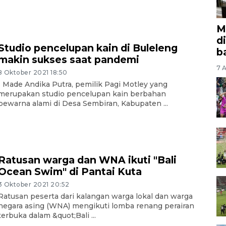
M
d
Studio pencelupan kain di Buleleng
b
makin sukses saat pandemi
7 A
8 Oktober 2021 18:50
I Made Andika Putra, pemilik Pagi Motley yang
merupakan studio pencelupan kain berbahan
pewarna alami di Desa Sembiran, Kabupaten ...
Ratusan warga dan WNA ikuti "Bali
Ocean Swim" di Pantai Kuta
3 Oktober 2021 20:52
Ratusan peserta dari kalangan warga lokal dan warga
negara asing (WNA) mengikuti lomba renang perairan
terbuka dalam &quot;Bali ...