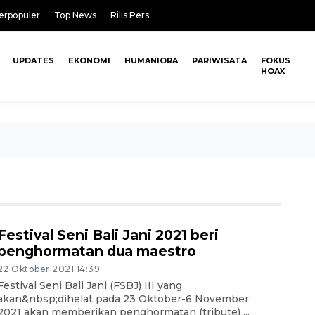
erpopuler
Top News
Rilis Pers
UPDATES
EKONOMI
HUMANIORA
PARIWISATA
FOKUS
HOAX
Festival Seni Bali Jani 2021 beri
penghormatan dua maestro
22 Oktober 2021 14:39
Festival Seni Bali Jani (FSBJ) III yang
akan&nbsp;dihelat pada 23 Oktober-6 November
2021 akan memberikan penghormatan (tribute) ...