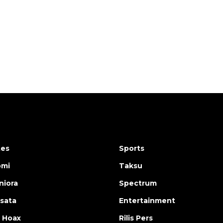
160 ribu sambungan baru
jaringan gas 2026
2026-08-07 18:00:00
tes
Sports
omi
Taksu
iora
Spectrum
isata
Entertainment
 Hoax
Rilis Pers