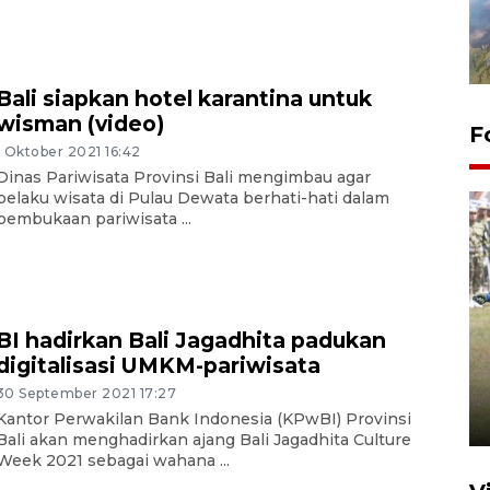
Bali siapkan hotel karantina untuk
wisman (video)
F
1 Oktober 2021 16:42
Dinas Pariwisata Provinsi Bali mengimbau agar
pelaku wisata di Pulau Dewata berhati-hati dalam
pembukaan pariwisata ...
Pemerintah tunda pungutan
BI hadirkan Bali Jagadhita padukan
pajak pedagang melalui
digitalisasi UMKM-pariwisata
aplikasi belanja daring
30 September 2021 17:27
Kantor Perwakilan Bank Indonesia (KPwBI) Provinsi
6 Agustus 2026 16:45
Bali akan menghadirkan ajang Bali Jagadhita Culture
Week 2021 sebagai wahana ...