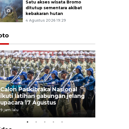
Satu akses wisata Bromo
ditutup sementara akibat
kebakaran hutan
4 Agustus 2026 19:29
oto
Calon Paskibraka Nasional
Sejumlah
ikuti latihan gabungan jelang
penutupa
upacara 17 Agustus
2026
9 jam lalu
7 Agustus 202