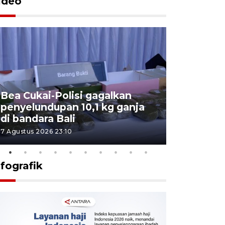
ideo
Bea Cukai-Polisi gagalkan
Pemerint
penyelundupan 10,1 kg ganja
pasar jen
di bandara Bali
internasi
7 Agustus 2026 23:10
7 Agustus 202
nfografik