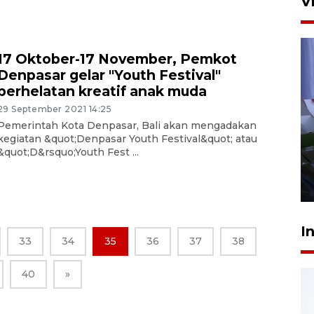
V
17 Oktober-17 November, Pemkot
Denpasar gelar "Youth Festival"
perhelatan kreatif anak muda
29 September 2021 14:25
Pemerintah Kota Denpasar, Bali akan mengadakan
Polisi tetapkan lima tersangka
kegiatan &quot;Denpasar Youth Festival&quot; atau
pengeroyokan maling ayam di
&quot;D&rsquo;Youth Fest ...
Tabanan
27 Juli 2026 22:32
I
33
34
35
36
37
38
40
»