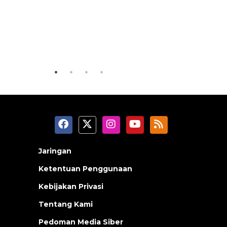
Layanan haji Indonesia
semakin memuaskan
SPHP jag
2026-08-08 15:00:00
2026-08-08 0
Jaringan
Ketentuan Penggunaan
Kebijakan Privasi
Tentang Kami
Pedoman Media Siber