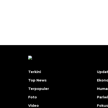
Terkini
Upda
Top News
Ekon
Terpopuler
Human
Foto
Pariw
Video
Fokus