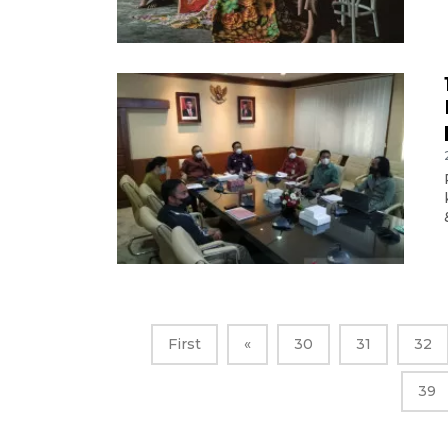
First
«
30
31
32
39