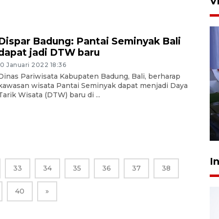
V
Dispar Badung: Pantai Seminyak Bali
dapat jadi DTW baru
10 Januari 2022 18:36
Dinas Pariwisata Kabupaten Badung, Bali, berharap
kawasan wisata Pantai Seminyak dapat menjadi Daya
Polisi tetapkan lima tersangka
Tarik Wisata (DTW) baru di ...
pengeroyokan maling ayam di
Tabanan
27 Juli 2026 22:32
I
33
34
35
36
37
38
40
»