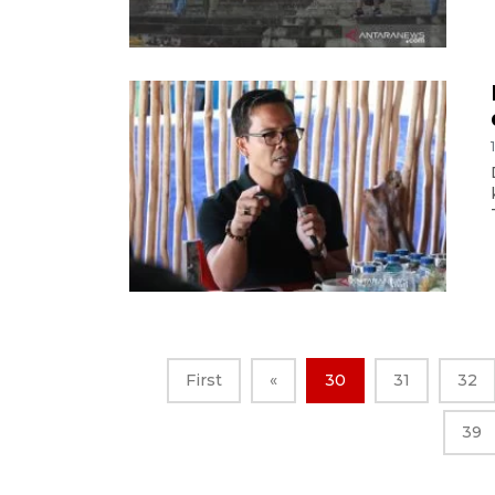
First
«
30
31
32
39