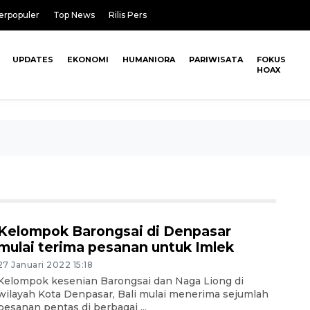
erpopuler
Top News
Rilis Pers
UPDATES
EKONOMI
HUMANIORA
PARIWISATA
FOKUS
HOAX
Kelompok Barongsai di Denpasar
mulai terima pesanan untuk Imlek
27 Januari 2022 15:18
Kelompok kesenian Barongsai dan Naga Liong di
wilayah Kota Denpasar, Bali mulai menerima sejumlah
pesanan pentas di berbagai ...