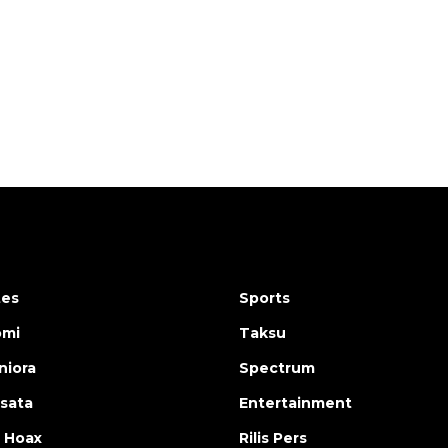
160 ribu sambungan baru
jaringan gas 2026
2026-08-07 18:00:00
tes
Sports
omi
Taksu
iora
Spectrum
isata
Entertainment
 Hoax
Rilis Pers