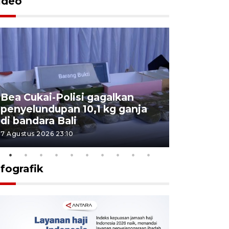
ideo
Bea Cukai-Polisi gagalkan
Pemerint
penyelundupan 10,1 kg ganja
pasar jen
di bandara Bali
internasi
7 Agustus 2026 23:10
7 Agustus 202
nfografik