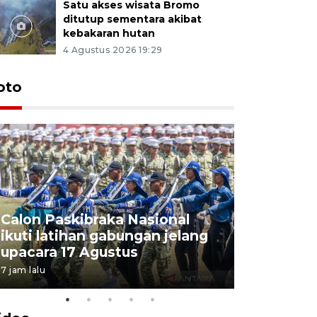
Satu akses wisata Bromo
ditutup sementara akibat
kebakaran hutan
4 Agustus 2026 19:29
oto
Calon Paskibraka Nasional
Sejumlah
ikuti latihan gabungan jelang
penutupa
upacara 17 Agustus
2026
7 jam lalu
7 Agustus 202