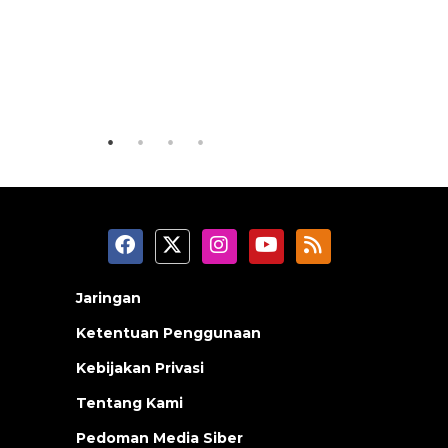
Layanan haji Indonesia
semakin memuaskan
SPHP jag
2026-08-08 15:00:00
2026-08-08 0
Jaringan
Ketentuan Penggunaan
Kebijakan Privasi
Tentang Kami
Pedoman Media Siber