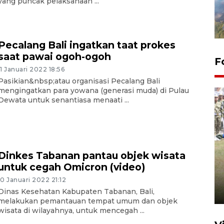
yang puncak pelaksanaan ...
Pecalang Bali ingatkan taat prokes
saat pawai ogoh-ogoh
F
11 Januari 2022 18:56
Pasikian&nbsp;atau organisasi Pecalang Bali
mengingatkan para yowana (generasi muda) di Pulau
Dewata untuk senantiasa menaati ...
Pemerintah tunda pungutan
Dinkes Tabanan pantau objek wisata
pajak pedagang melalui
untuk cegah Omicron (video)
aplikasi belanja daring
10 Januari 2022 21:12
Dinas Kesehatan Kabupaten Tabanan, Bali,
6 Agustus 2026 16:45
melakukan pemantauan tempat umum dan objek
wisata di wilayahnya, untuk mencegah ...