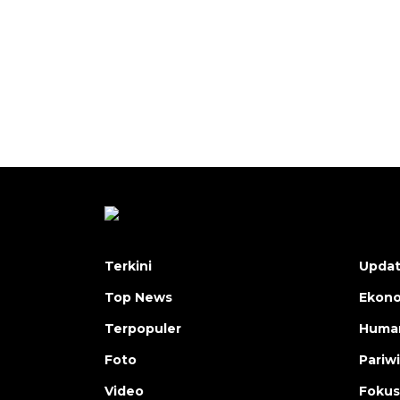
Terkini
Upda
Top News
Ekon
Terpopuler
Human
Foto
Pariw
Video
Fokus