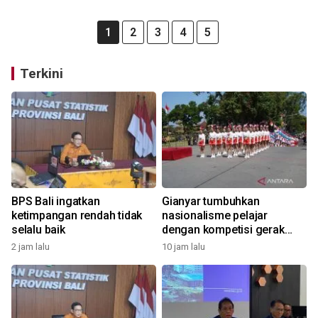
1
2
3
4
5
Terkini
BPS Bali ingatkan
Gianyar tumbuhkan
ketimpangan rendah tidak
nasionalisme pelajar
selalu baik
dengan kompetisi gerak
jalan
2 jam lalu
10 jam lalu