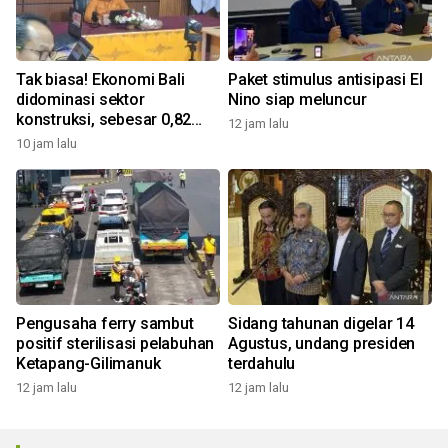
Tak biasa! Ekonomi Bali
Paket stimulus antisipasi El
didominasi sektor
Nino siap meluncur
konstruksi, sebesar 0,82
12 jam lalu
persen
10 jam lalu
Pengusaha ferry sambut
Sidang tahunan digelar 14
positif sterilisasi pelabuhan
Agustus, undang presiden
Ketapang-Gilimanuk
terdahulu
12 jam lalu
12 jam lalu