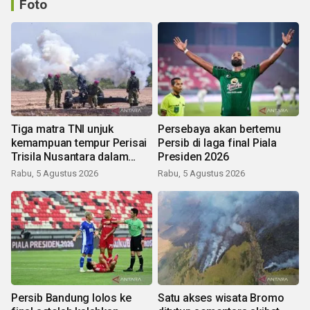
Foto
Tiga matra TNI unjuk
Persebaya akan bertemu
kemampuan tempur Perisai
Persib di laga final Piala
Trisila Nusantara dalam
Presiden 2026
latihan di Kepri
Rabu, 5 Agustus 2026
Rabu, 5 Agustus 2026
Persib Bandung lolos ke
Satu akses wisata Bromo