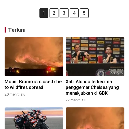
1
2
3
4
5
Terkini
Mount Bromo is closed due
Xabi Alonso terkesima
to wildfires spread
penggemar Chelsea yang
menakjubkan di GBK
20 menit lalu
22 menit lalu