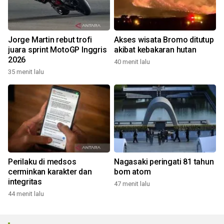
Jorge Martin rebut trofi
Akses wisata Bromo ditutup
juara sprint MotoGP Inggris
akibat kebakaran hutan
2026
40 menit lalu
35 menit lalu
Perilaku di medsos
Nagasaki peringati 81 tahun
cerminkan karakter dan
bom atom
integritas
47 menit lalu
44 menit lalu