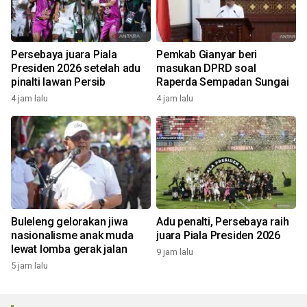
Persebaya juara Piala
Pemkab Gianyar beri
Presiden 2026 setelah adu
masukan DPRD soal
pinalti lawan Persib
Raperda Sempadan Sungai
4 jam lalu
4 jam lalu
Buleleng gelorakan jiwa
Adu penalti, Persebaya raih
nasionalisme anak muda
juara Piala Presiden 2026
lewat lomba gerak jalan
9 jam lalu
5 jam lalu