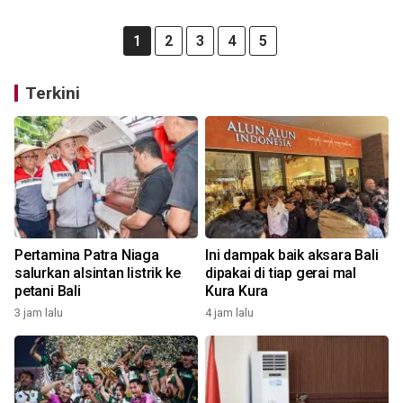
1
2
3
4
5
Terkini
Pertamina Patra Niaga
Ini dampak baik aksara Bali
salurkan alsintan listrik ke
dipakai di tiap gerai mal
petani Bali
Kura Kura
3 jam lalu
4 jam lalu