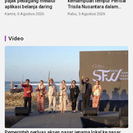
pajak pedagang melalui
kemampuan tempur Perisai
aplikasi belanja daring
Trisila Nusantara dalam
latihan di Kepri
Kamis, 6 Agustus 2026
Rabu, 5 Agustus 2026
Video
Pemerintah perluas akses pasar jenama lokal ke pasar