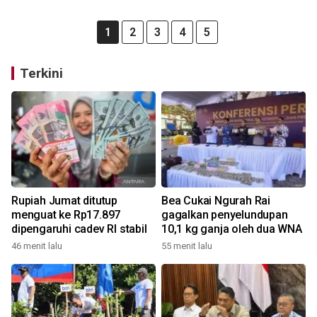
1
2
3
4
5
Terkini
Rupiah Jumat ditutup
Bea Cukai Ngurah Rai
menguat ke Rp17.897
gagalkan penyelundupan
dipengaruhi cadev RI stabil
10,1 kg ganja oleh dua WNA
46 menit lalu
55 menit lalu