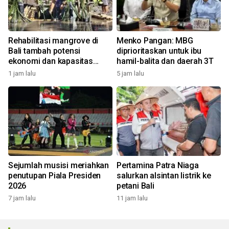
Rehabilitasi mangrove di
Menko Pangan: MBG
Bali tambah potensi
diprioritaskan untuk ibu
ekonomi dan kapasitas
hamil-balita dan daerah 3T
nelayan kelola ekowisata
1 jam lalu
5 jam lalu
Sejumlah musisi meriahkan
Pertamina Patra Niaga
penutupan Piala Presiden
salurkan alsintan listrik ke
2026
petani Bali
7 jam lalu
11 jam lalu