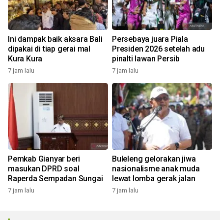
Ini dampak baik aksara Bali
Persebaya juara Piala
dipakai di tiap gerai mal
Presiden 2026 setelah adu
Kura Kura
pinalti lawan Persib
7 jam lalu
7 jam lalu
Pemkab Gianyar beri
Buleleng gelorakan jiwa
masukan DPRD soal
nasionalisme anak muda
Raperda Sempadan Sungai
lewat lomba gerak jalan
7 jam lalu
7 jam lalu