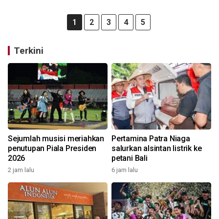
1
2
3
4
5
Terkini
Sejumlah musisi meriahkan
Pertamina Patra Niaga
penutupan Piala Presiden
salurkan alsintan listrik ke
2026
petani Bali
2 jam lalu
6 jam lalu