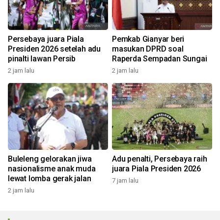
Persebaya juara Piala
Pemkab Gianyar beri
Presiden 2026 setelah adu
masukan DPRD soal
pinalti lawan Persib
Raperda Sempadan Sungai
2 jam lalu
2 jam lalu
Buleleng gelorakan jiwa
Adu penalti, Persebaya raih
nasionalisme anak muda
juara Piala Presiden 2026
lewat lomba gerak jalan
7 jam lalu
2 jam lalu