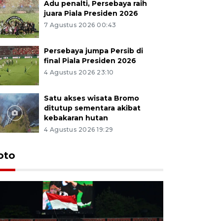
Adu penalti, Persebaya raih
juara Piala Presiden 2026
7 Agustus 2026 00:43
Persebaya jumpa Persib di
final Piala Presiden 2026
4 Agustus 2026 23:10
Satu akses wisata Bromo
ditutup sementara akibat
kebakaran hutan
4 Agustus 2026 19:29
Persebaya
oto
Presiden
pinalti l
22 jam lalu