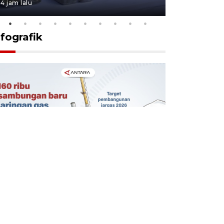
4 jam lalu
23 jam lalu
nfografik