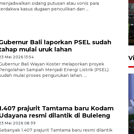
menjadwalkan sidang putusan atau vonis para
Tiga matra TNI unjuk
terdakwa kasus dugaan penculikan dan ...
kemampuan tempur Perisai
Trisila Nusantara dalam
latihan di Kepri
5 Agustus 2026 16:28
Gubernur Bali laporkan PSEL sudah
tahap mulai uruk lahan
V
23 Mei 2026 13:54
Gubernur Bali Wayan Koster melaporkan proyek
Pengolahan Sampah Menjadi Energi Listrik (PSEL)
sudah mulai proses pengurukan lahan. ...
1.407 prajurit Tamtama baru Kodam
Polisi tetapkan lima tersangka
Udayana resmi dilantik di Buleleng
pengeroyokan maling ayam di
23 Mei 2026 08:39
Tabanan
Sebanyak 1.407 prajurit Tamtama baru resmi dilantik