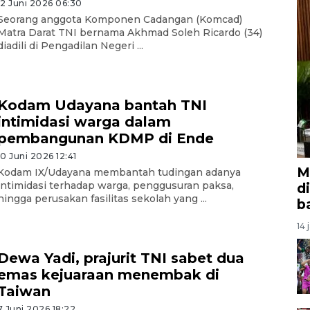
12 Juni 2026 06:30
Seorang anggota Komponen Cadangan (Komcad)
Matra Darat TNI bernama Akhmad Soleh Ricardo (34)
diadili di Pengadilan Negeri ...
Kodam Udayana bantah TNI
intimidasi warga dalam
pembangunan KDMP di Ende
10 Juni 2026 12:41
M
Kodam IX/Udayana membantah tudingan adanya
intimidasi terhadap warga, penggusuran paksa,
d
hingga perusakan fasilitas sekolah yang ...
b
14 
Dewa Yadi, prajurit TNI sabet dua
emas kejuaraan menembak di
Taiwan
7 Juni 2026 18:22