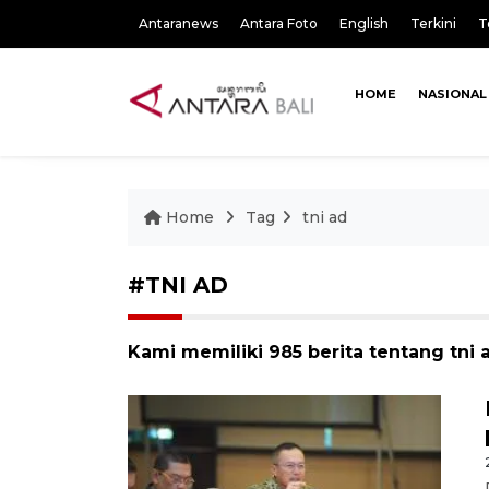
Antaranews
Antara Foto
English
Terkini
T
HOME
NASIONAL
Home
Tag
tni ad
#TNI AD
Kami memiliki 985 berita tentang tni 