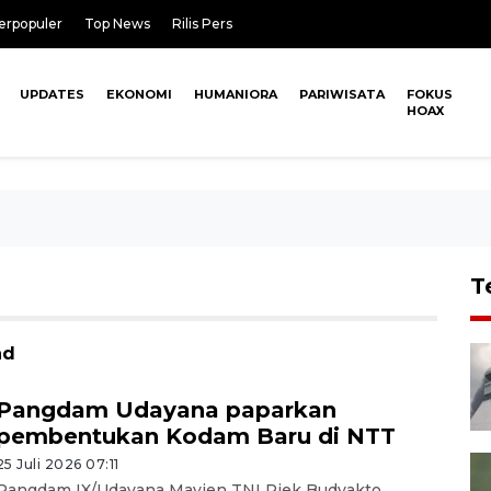
erpopuler
Top News
Rilis Pers
UPDATES
EKONOMI
HUMANIORA
PARIWISATA
FOKUS
HOAX
T
ad
Pangdam Udayana paparkan
pembentukan Kodam Baru di NTT
25 Juli 2026 07:11
Pangdam IX/Udayana Mayjen TNI Piek Budyakto