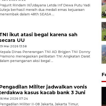
Prajurit Rindam IX/Udayana Letda Inf Dewa Putu Yadi
Suteja berhasil meraih dua medali emas kejuaraan
menembak dalam 48th SEASA ...
TNI ikut atasi begal karena sah
secara UU
29 Mei 2026 13:58
Kepala Dinas Penerangan TNI AD Brigjen TNI Donny
Pramono menegaskan pelibatan TNI Angkatan Darat
dalam penanganan aksi begal ...
F
Pengadilan Militer jadwalkan vonis
terdakwa kasus kacab bank 3 Juni
26 Mei 2026 07:24
Pengadilan Militer II-08 Jakarta, Jakarta Timur,