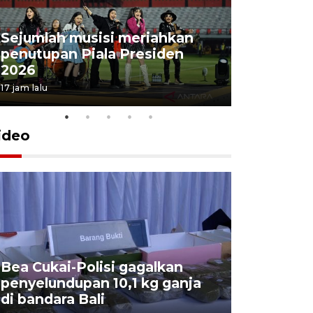
Sejumlah musisi meriahkan
penutupan Piala Presiden
2026
17 jam lalu
ideo
Bea Cukai-Polisi gagalkan
Pemerint
penyelundupan 10,1 kg ganja
pasar jen
di bandara Bali
internasi