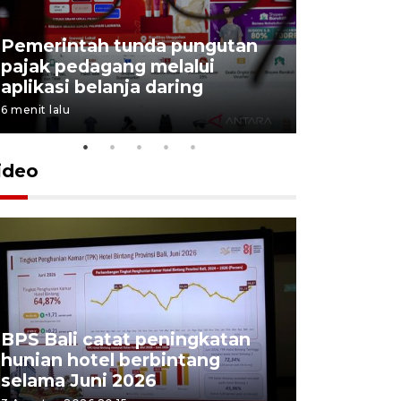
Tiga matr
Pemerintah tunda pungutan
kemampua
pajak pedagang melalui
Trisila N
aplikasi belanja daring
latihan di
6 menit lalu
5 Agustus 202
ideo
BPS Bali catat peningkatan
Padang Pa
hunian hotel berbintang
ajang pes
selama Juni 2026
unjuk ke