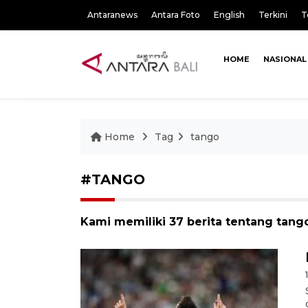
Antaranews
Antara Foto
English
Terkini
T
HOME
NASIONAL
Home
Tag
tango
#TANGO
Kami memiliki 37 berita tentang tang