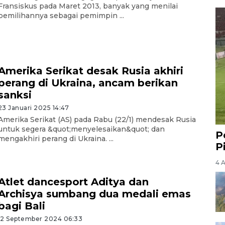
Fransiskus pada Maret 2013, banyak yang menilai
pemilihannya sebagai pemimpin ...
Amerika Serikat desak Rusia akhiri
perang di Ukraina, ancam berikan
sanksi
23 Januari 2025 14:47
Amerika Serikat (AS) pada Rabu (22/1) mendesak Rusia
untuk segera &quot;menyelesaikan&quot; dan
P
mengakhiri perang di Ukraina. ...
P
4 
Atlet dancesport Aditya dan
Archisya sumbang dua medali emas
bagi Bali
12 September 2024 06:33