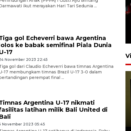
Perlindungan Anak (PPPA) I Gusti Ayu Bintang
Darmawati ikut merayakan Hari Tari Sedunia ...
Satu akses wisata Bromo
ditutup sementara akibat
kebakaran hutan
4 Agustus 2026 19:29
Tiga gol Echeverri bawa Argentina
lolos ke babak semifinal Piala Dunia
U-17
V
24 November 2023 22:45
Tiga gol dari Claudio Echeverri bawa timnas Argentina
U-17 membungkam timnas Brazil U-17 3-0 dalam
pertandingan perempat final ...
Timnas Argentina U-17 nikmati
fasilitas latihan milik Bali United di
Persiapan Skuad Garuda
Bali
jelang laga lawan Kamboja
pada Piala AFF
5 November 2023 05:45
Timnas Argentina U-17 setibanya di Indonesia, Rabu