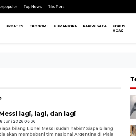
erpopuler
Top News
Rilis Pers
UPDATES
EKONOMI
HUMANIORA
PARIWISATA
FOKUS
HOAX
T
o
Messi lagi, lagi, dan lagi
18 Juni 2026 06:36
Siapa bilang Lionel Messi sudah habis? Siapa bilang
dia akan membebani tim nasional Argentina di Piala