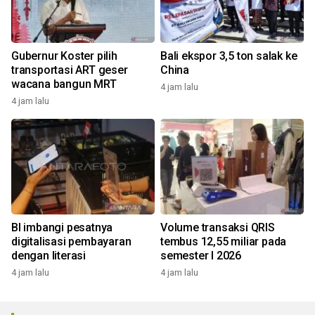
Gubernur Koster pilih
Bali ekspor 3,5 ton salak ke
transportasi ART geser
China
wacana bangun MRT
4 jam lalu
4 jam lalu
BI imbangi pesatnya
Volume transaksi QRIS
digitalisasi pembayaran
tembus 12,55 miliar pada
dengan literasi
semester I 2026
4 jam lalu
4 jam lalu