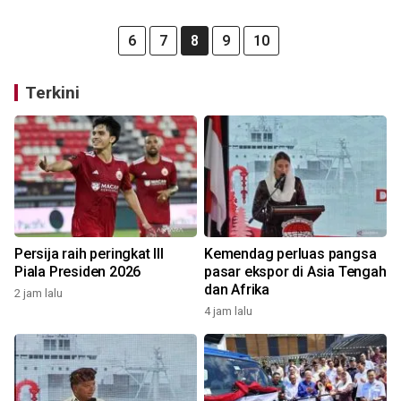
6
7
8
9
10
Terkini
Persija raih peringkat III
Kemendag perluas pangsa
Piala Presiden 2026
pasar ekspor di Asia Tengah
dan Afrika
2 jam lalu
4 jam lalu