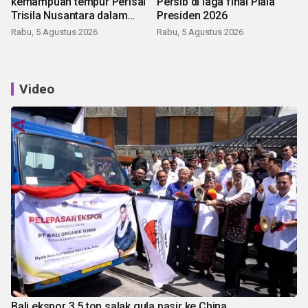
kemampuan tempur Perisai
Persib di laga final Piala
Trisila Nusantara dalam
Presiden 2026
latihan di Kepri
Rabu, 5 Agustus 2026
Rabu, 5 Agustus 2026
Video
Bali ekspor 3,5 ton salak gula pasir ke China