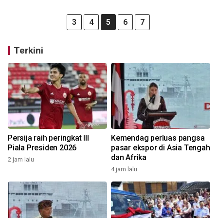
3
4
5
6
7
Terkini
Persija raih peringkat III
Kemendag perluas pangsa
Piala Presiden 2026
pasar ekspor di Asia Tengah
dan Afrika
2 jam lalu
4 jam lalu