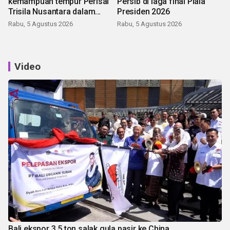
kemampuan tempur Perisai
Persib di laga final Piala
Trisila Nusantara dalam
Presiden 2026
latihan di Kepri
Rabu, 5 Agustus 2026
Rabu, 5 Agustus 2026
Video
Bali ekspor 3,5 ton salak gula pasir ke China