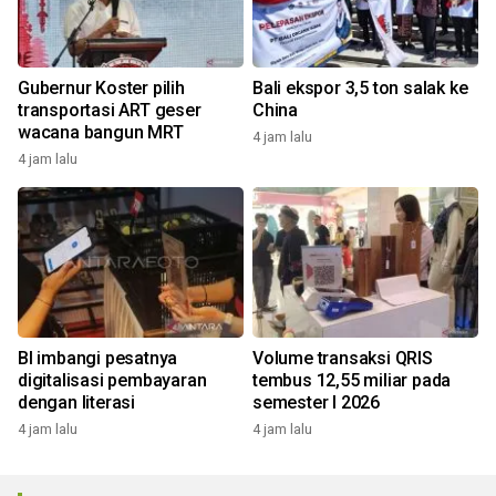
Gubernur Koster pilih
Bali ekspor 3,5 ton salak ke
transportasi ART geser
China
wacana bangun MRT
4 jam lalu
4 jam lalu
BI imbangi pesatnya
Volume transaksi QRIS
digitalisasi pembayaran
tembus 12,55 miliar pada
dengan literasi
semester I 2026
4 jam lalu
4 jam lalu