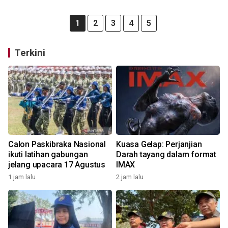
1
2
3
4
5
Terkini
Calon Paskibraka Nasional
Kuasa Gelap: Perjanjian
ikuti latihan gabungan
Darah tayang dalam format
jelang upacara 17 Agustus
IMAX
1 jam lalu
2 jam lalu