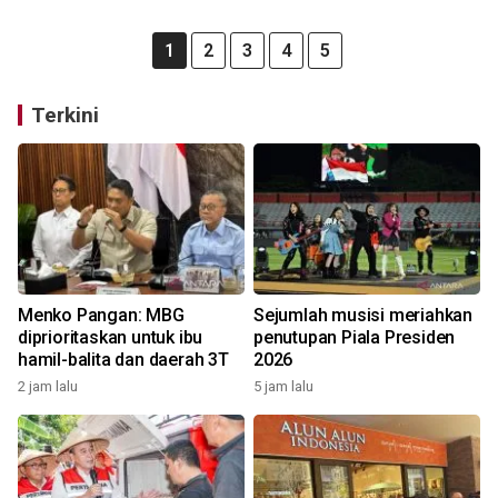
1
2
3
4
5
Terkini
Menko Pangan: MBG
Sejumlah musisi meriahkan
diprioritaskan untuk ibu
penutupan Piala Presiden
hamil-balita dan daerah 3T
2026
2 jam lalu
5 jam lalu