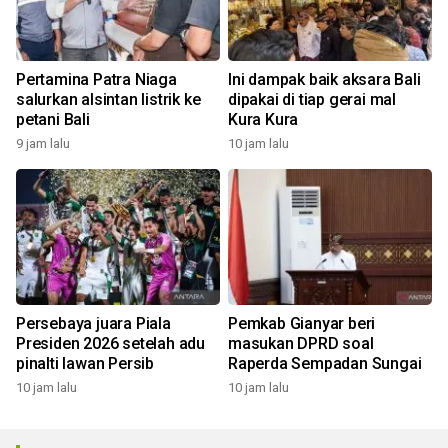
Pertamina Patra Niaga
Ini dampak baik aksara Bali
salurkan alsintan listrik ke
dipakai di tiap gerai mal
petani Bali
Kura Kura
9 jam lalu
10 jam lalu
Persebaya juara Piala
Pemkab Gianyar beri
Presiden 2026 setelah adu
masukan DPRD soal
pinalti lawan Persib
Raperda Sempadan Sungai
10 jam lalu
10 jam lalu