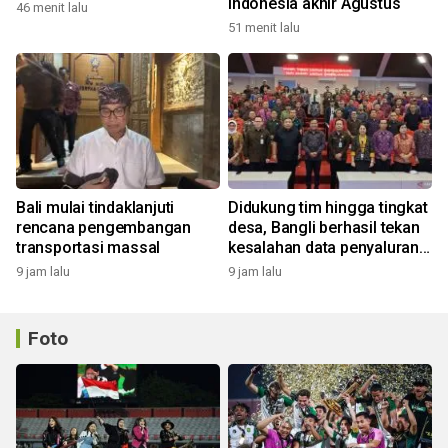
Indonesia akhir Agustus
46 menit lalu
51 menit lalu
Bali mulai tindaklanjuti
Didukung tim hingga tingkat
rencana pengembangan
desa, Bangli berhasil tekan
transportasi massal
kesalahan data penyaluran
bansos
9 jam lalu
9 jam lalu
Foto