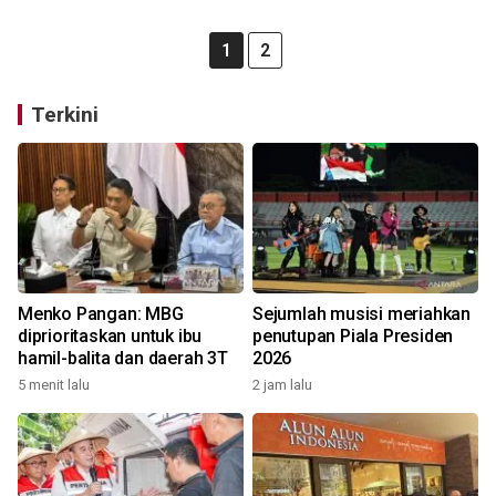
1
2
Terkini
Menko Pangan: MBG
Sejumlah musisi meriahkan
diprioritaskan untuk ibu
penutupan Piala Presiden
hamil-balita dan daerah 3T
2026
5 menit lalu
2 jam lalu