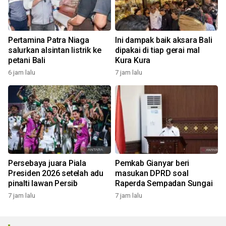
Pertamina Patra Niaga
Ini dampak baik aksara Bali
salurkan alsintan listrik ke
dipakai di tiap gerai mal
petani Bali
Kura Kura
6 jam lalu
7 jam lalu
Persebaya juara Piala
Pemkab Gianyar beri
Presiden 2026 setelah adu
masukan DPRD soal
pinalti lawan Persib
Raperda Sempadan Sungai
7 jam lalu
7 jam lalu