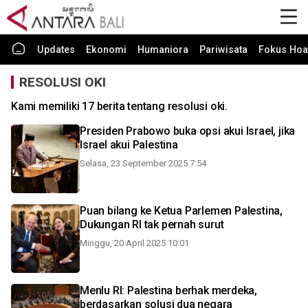
Updates
Ekonomi
Humaniora
Pariwisata
Fokus Hoa
RESOLUSI OKI
Kami memiliki 17 berita tentang resolusi oki.
Presiden Prabowo buka opsi akui Israel, jika
Israel akui Palestina
Selasa, 23 September 2025 7:54
Puan bilang ke Ketua Parlemen Palestina,
Dukungan RI tak pernah surut
Minggu, 20 April 2025 10:01
Menlu RI: Palestina berhak merdeka,
berdasarkan solusi dua negara