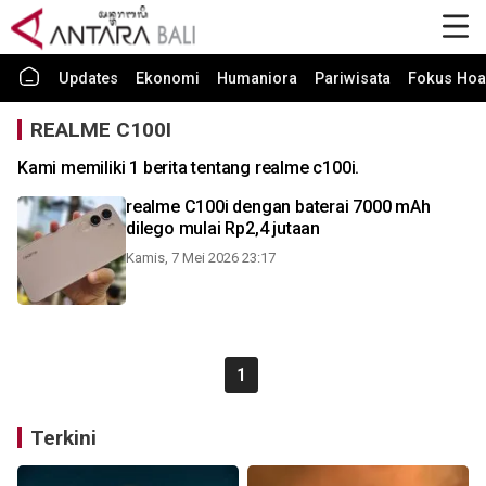
Updates
Ekonomi
Humaniora
Pariwisata
Fokus Hoa
REALME C100I
Kami memiliki 1 berita tentang realme c100i.
realme C100i dengan baterai 7000 mAh
dilego mulai Rp2,4 jutaan
Kamis, 7 Mei 2026 23:17
1
Terkini