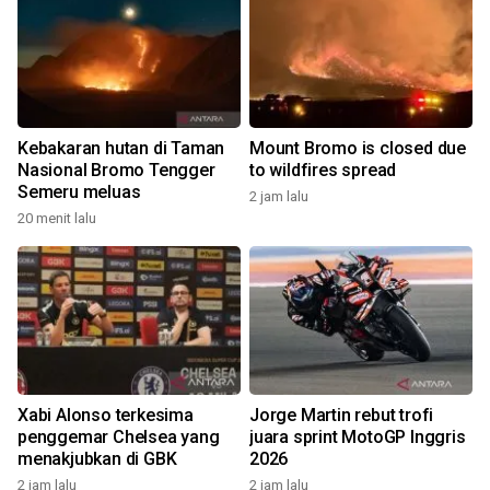
Kebakaran hutan di Taman
Mount Bromo is closed due
Nasional Bromo Tengger
to wildfires spread
Semeru meluas
2 jam lalu
20 menit lalu
Xabi Alonso terkesima
Jorge Martin rebut trofi
penggemar Chelsea yang
juara sprint MotoGP Inggris
menakjubkan di GBK
2026
2 jam lalu
2 jam lalu