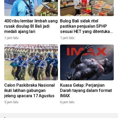
400 ribu lembar limbah uang
Bulog Bali sidak ritel
rusak disulap BI Bali jadi
pastikan penjualan SPHP
medali ajang lari
sesuai HET yang ditentukan
pemerintah
1 jam lalu
1 jam lalu
Calon Paskibraka Nasional
Kuasa Gelap: Perjanjian
ikuti latihan gabungan
Darah tayang dalam format
jelang upacara 17 Agustus
IMAX
5 jam lalu
6 jam lalu