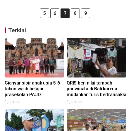
5
6
7
8
9
Terkini
Gianyar sisir anak usia 5-6
QRIS beri nilai tambah
tahun wajib belajar
pariwisata di Bali karena
prasekolah PAUD
mudahkan turis bertransaksi
1 jam lalu
1 jam lalu