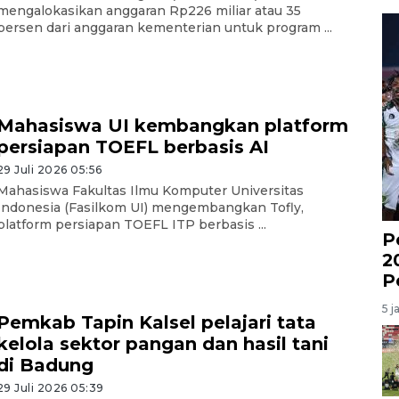
mengalokasikan anggaran Rp226 miliar atau 35
persen dari anggaran kementerian untuk program ...
Mahasiswa UI kembangkan platform
persiapan TOEFL berbasis AI
29 Juli 2026 05:56
Mahasiswa Fakultas Ilmu Komputer Universitas
Indonesia (Fasilkom UI) mengembangkan Tofly,
platform persiapan TOEFL ITP berbasis ...
P
2
P
5 j
Pemkab Tapin Kalsel pelajari tata
kelola sektor pangan dan hasil tani
di Badung
29 Juli 2026 05:39