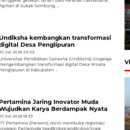
menggelar gerakan tanam padi varietas Cakrabuana
Agritan di Subak Sembung, ...
Tiga matra TNI unjuk
kemampuan tempur Perisai
Trisila Nusantara dalam
latihan di Kepri
Undiksha kembangkan transformasi
5 Agustus 2026 16:28
digital Desa Penglipuran
20 Juli 2026 20:02
Universitas Pendidikan Ganesha (Undiksha) Singaraja
V
mengembangkan transformasi digital Desa Wisata
Penglipuran di Kabupaten ...
Pertamina Jaring Inovator Muda
Wujudkan Karya Berdampak Nyata
Kemen LH, KKP, dan Gubernur
20 Juli 2026 18:33
Bali tanam ribuan bibit
PT Pertamina (Persero) resmi membuka registrasi
program Pertamuda Seed&nbsp;and&nbsp;Scale
mangrove