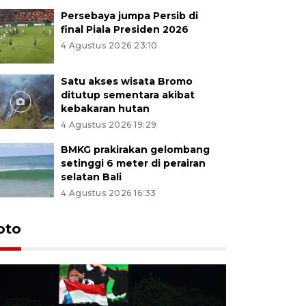
Persebaya jumpa Persib di
final Piala Presiden 2026
4 Agustus 2026 23:10
Satu akses wisata Bromo
ditutup sementara akibat
kebakaran hutan
4 Agustus 2026 19:29
BMKG prakirakan gelombang
setinggi 6 meter di perairan
selatan Bali
4 Agustus 2026 16:33
Persebaya
oto
Presiden
pinalti l
5 jam lalu