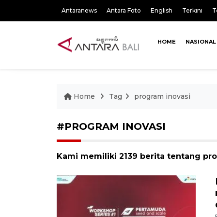
Antaranews
Antara Foto
English
Terkini
T
HOME
NASIONAL
Home
Tag
program inovasi
#PROGRAM INOVASI
Kami memiliki 2139 berita tentang pr