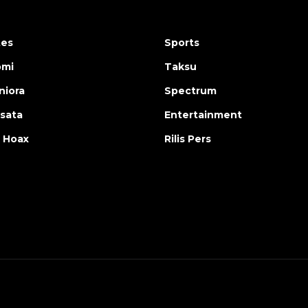
tes
Sports
omi
Taksu
iora
Spectrum
isata
Entertainment
 Hoax
Rilis Pers