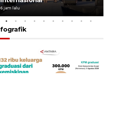
6 jam lalu
15 jam lalu
nfografik