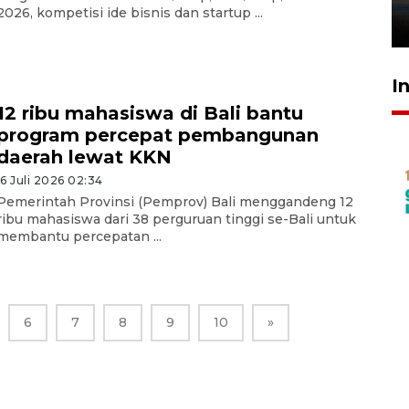
2026, kompetisi ide bisnis dan startup ...
26 Juli 2026 21:18
I
12 ribu mahasiswa di Bali bantu
program percepat pembangunan
daerah lewat KKN
16 Juli 2026 02:34
Pemerintah Provinsi (Pemprov) Bali menggandeng 12
ribu mahasiswa dari 38 perguruan tinggi se-Bali untuk
membantu percepatan ...
6
7
8
9
10
»