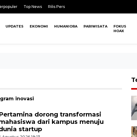
erpopuler
Top News
Rilis Pers
UPDATES
EKONOMI
HUMANIORA
PARIWISATA
FOKUS
HOAX
T
ogram inovasi
Pertamina dorong transformasi
mahasiswa dari kampus menuju
dunia startup
5 Agustus 2026 19:13