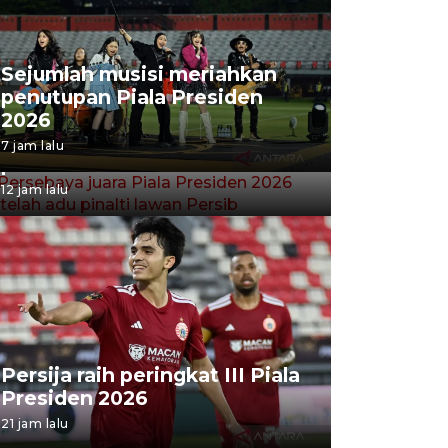
Sejumlah musisi meriahkan
penutupan Piala Presiden
Persebaya juara Piala
2026
Presiden 2026 setelah adu
7 jam lalu
pinalti lawan Persib
12 jam lalu
Persija raih peringkat III Piala
Presiden 2026
21 jam lalu