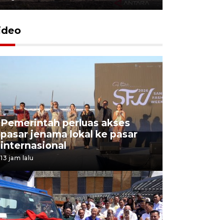
ideo
Pemerintah perluas akses
pasar jenama lokal ke pasar
internasional
13 jam lalu