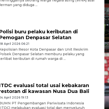
meninggalnya seorang warga negara asing (WNA) asal
Jerman yang diduga ...
Polisi buru pelaku keributan di
Pemogan Denpasar Selatan
28 April 2026 06:21
Kepolisian Resor Kota Denpasar dan Unit Reskrim
Polsek Denpasar Selatan memburu pelaku yang
terlibat keributan di rumah warga di ...
ITDC evaluasi total usai kebakaran
restoran di kawasan Nusa Dua Bali
24 April 2026 19:13
BUMN PT Pengembangan Pariwisata Indonesia
(ITDC) melakukan evaluasi total dan menyeluruh