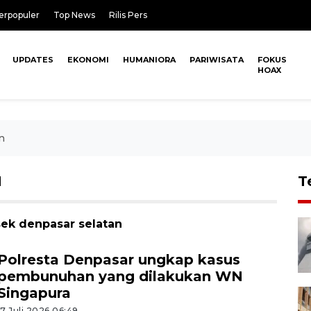
erpopuler
Top News
Rilis Pers
UPDATES
EKONOMI
HUMANIORA
PARIWISATA
FOKUS
HOAX
n
N
T
sek denpasar selatan
Polresta Denpasar ungkap kasus
pembunuhan yang dilakukan WN
Singapura
17 Juli 2026 06:49