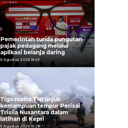
Pemerintah tunda pungutan
pajak pedagang melalui
aplikasi belanja daring
6 Agustus 2026 16:45
Tiga matra TNI unjuk
kemampuan tempur Perisai
Trisila Nusantara dalam
latihan di Kepri
5 Agustus 2026 16:28