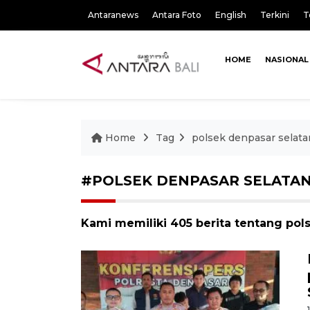
Antaranews
Antara Foto
English
Terkini
T
HOME
NASIONAL
Home
Tag
polsek denpasar selata
#POLSEK DENPASAR SELATA
Kami memiliki 405 berita tentang pol