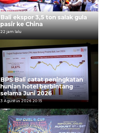
Bali ekspor 3,5 ton salak gula
pasir ke China
22 jam lalu
BPS Bali catat peningkatan
hunian hotel berbintang
selama Juni 2026
3 Agustus 2026 20:15