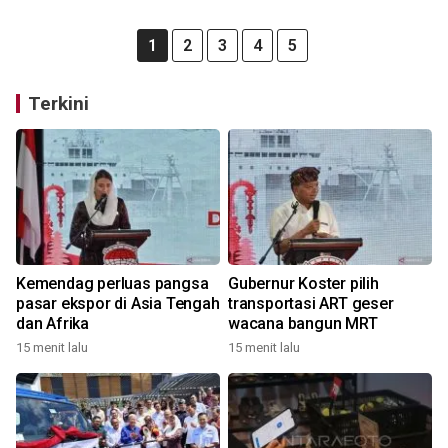
1
2
3
4
5
Terkini
Kemendag perluas pangsa
Gubernur Koster pilih
pasar ekspor di Asia Tengah
transportasi ART geser
dan Afrika
wacana bangun MRT
15 menit lalu
15 menit lalu