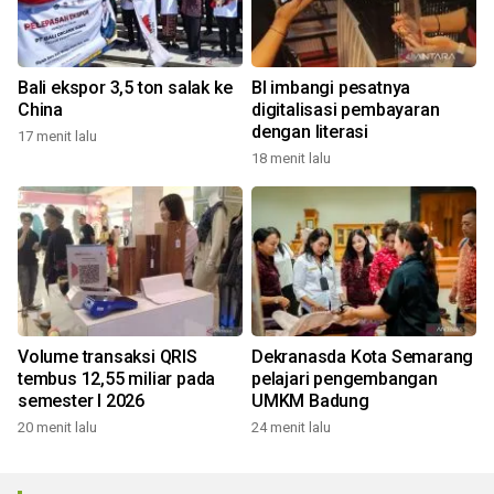
Bali ekspor 3,5 ton salak ke
BI imbangi pesatnya
China
digitalisasi pembayaran
dengan literasi
17 menit lalu
18 menit lalu
Volume transaksi QRIS
Dekranasda Kota Semarang
tembus 12,55 miliar pada
pelajari pengembangan
semester I 2026
UMKM Badung
20 menit lalu
24 menit lalu