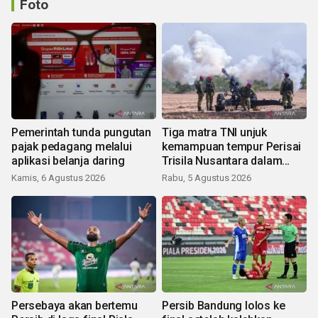
Foto
Pemerintah tunda pungutan
Tiga matra TNI unjuk
pajak pedagang melalui
kemampuan tempur Perisai
aplikasi belanja daring
Trisila Nusantara dalam
latihan di Kepri
Kamis, 6 Agustus 2026
Rabu, 5 Agustus 2026
Persebaya akan bertemu
Persib Bandung lolos ke