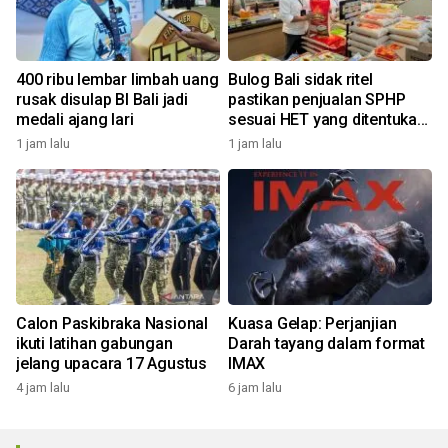
400 ribu lembar limbah uang
Bulog Bali sidak ritel
rusak disulap BI Bali jadi
pastikan penjualan SPHP
medali ajang lari
sesuai HET yang ditentukan
pemerintah
1 jam lalu
1 jam lalu
Calon Paskibraka Nasional
Kuasa Gelap: Perjanjian
ikuti latihan gabungan
Darah tayang dalam format
jelang upacara 17 Agustus
IMAX
4 jam lalu
6 jam lalu