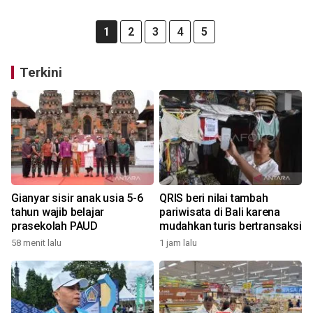
1
2
3
4
5
Terkini
Gianyar sisir anak usia 5-6
QRIS beri nilai tambah
tahun wajib belajar
pariwisata di Bali karena
prasekolah PAUD
mudahkan turis bertransaksi
58 menit lalu
1 jam lalu